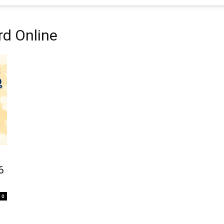
rd Online
6
0