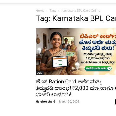
Home
Tags
Karnataka BPL Card Online
Tag: Karnataka BPL Ca
Adx
ಹೊಸ Ration Card ಅರ್ಜಿ ಮತ್ತು
ತಿದ್ದುಪಡಿ ಆರಂಭ! ₹2,000 ಹಣ ಹಾಗೂ 
ಭರ್ಜರಿ ಲಾಭಗಳು!
Harsheetha G
-
March 30, 2026