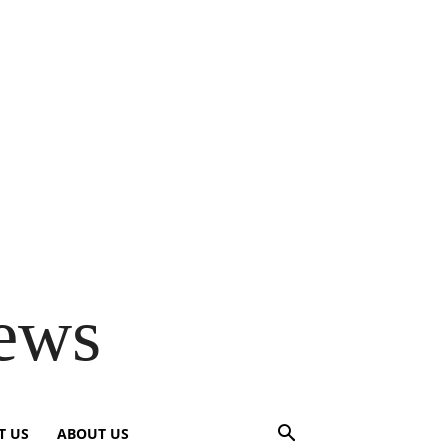
ews
T US
ABOUT US