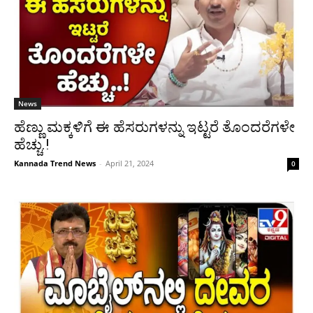
News
ಹೆಣ್ಣು ಮಕ್ಕಳಿಗೆ ಈ ಹೆಸರುಗಳನ್ನು ಇಟ್ಟರೆ ತೊಂದರೆಗಳೇ
ಹೆಚ್ಚು.!
Kannada Trend News
-
April 21, 2024
0