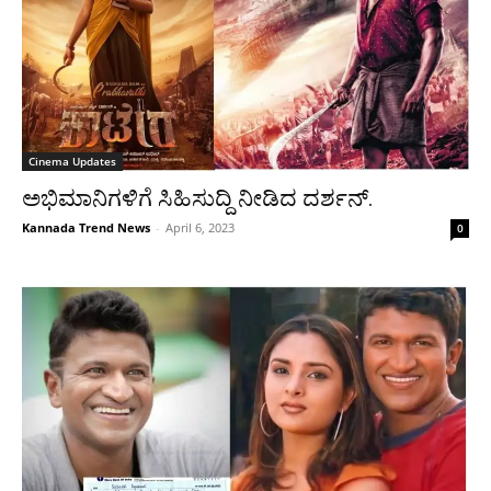
Cinema Updates
ಅಭಿಮಾನಿಗಳಿಗೆ ಸಿಹಿಸುದ್ದಿ ನೀಡಿದ ದರ್ಶನ್.
Kannada Trend News
-
April 6, 2023
0