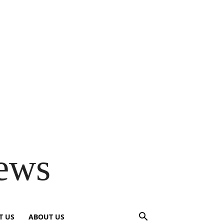
ews
T US
ABOUT US