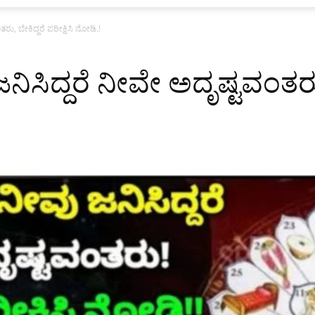
ತರು, ಬೇಕಿದ್ದರೆ ಪರೀಕ್ಷಿಸಿ ನೋಡಿ.!
ಜನಿಸಿದ್ದರೆ ನೀವೇ ಅದೃಷ್ಟವಂತರು,