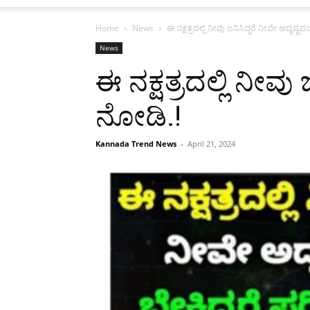
Home
News
ಈ ನಕ್ಷತ್ರದಲ್ಲಿ ನೀವು ಜನಿಸಿದ್ದರೆ ನೀವೇ ಅದೃಷ್ಟವಂ
News
ಈ ನಕ್ಷತ್ರದಲ್ಲಿ ನೀವು 
ನೋಡಿ.!
Kannada Trend News
-
April 21, 2024