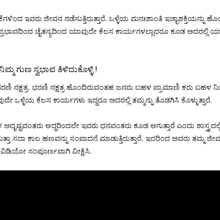
ಿಕೆಗಳಿಂದ ಇವರು ಜೀವನ ನಡೆಸುತ್ತಿರುತ್ತಾರೆ. ಒಳ್ಳೆಯ ಮನಃಶಾಂತಿ ಇಚ್ಛಾಶಕ್ತಿಯನ್ನು
ಿನ ಪ್ರಭಾವದಿಂದ ಚೈತನ್ಯದಿಂದ ಯಾವುದೇ ಕೆಲಸ ಕಾರ್ಯಗಳಲ್ಲಾದರೂ ಕೂಡ ಅದರಲ್ಲ
್ಮ ಗುಣ ಸ್ವಭಾವ ತಿಳಿದುಕೊಳ್ಳಿ.!
ರಣಿ ನಕ್ಷತ್ರ. ಭರಣಿ ನಕ್ಷತ್ರ ಹೊಂದಿರುವಂತಹ ಜನರು ಬಹಳ ಪ್ರಾಮಾಣಿ ಕರು ಬಹಳ ನ
 ಒಳ್ಳೆಯ ಕೆಲಸ ಕಾರ್ಯಗಳು ಇದ್ದರೂ ಅದರಲ್ಲಿ ತಮ್ಮನ್ನು ತೊಡಗಿಸಿ ಕೊಳ್ಳುತ್ತಾರೆ.
ದೃಷ್ಟವಂತರು ಆದ್ದರಿಂದಲೇ ಇವರು ಧನವಂತರು ಕೂಡ ಆಗುತ್ತಾರೆ ಎಂದು ಶಾಸ್ತ್ರದಲ್ಲಿ
ತಾ ಸದಾ ಕಾಲ ಹಣವನ್ನು ಸಂಪಾದನೆ ಮಾಡುತ್ತಿರುತ್ತಾರೆ. ಇದರಿಂದ ಅವರು ತಮ್ಮ 
ಗಿನ ವಿಡಿಯೋ ಸಂಪೂರ್ಣವಾಗಿ ವೀಕ್ಷಿಸಿ.