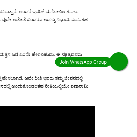
 ಹೊಂದಿರುತ್ತಾರೆ. ಅಂದರೆ ಇವರಿಗೆ ಮನೋಬಲ ತುಂಬಾ
ಿ ಯಾವುದೇ ಅಡೆತಡೆ ಬಂದರೂ ಅದನ್ನು ನಿಭಾಯಿಸುವಂತಹ
ಿಯತ್ತಿನ ಜನ ಎಂದೇ ಹೇಳಬಹುದು. ಈ ನಕ್ಷತ್ರದವರು
 ಹೇಳಲಾಗಿದೆ. ಅದೇ ರೀತಿ ಇವರು ತಮ್ಮ ಜೀವನದಲ್ಲಿ
ಜೀವನದಲ್ಲಿ ಅಂದುಕೊಂಡಂತಹ ರೀತಿಯಲ್ಲಿಯೇ ಐಷಾರಾಮಿ