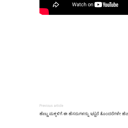
Previous article
ಹೆಣ್ಣು ಮಕ್ಕಳಿಗೆ ಈ ಹೆಸರುಗಳನ್ನು ಇಟ್ಟರೆ ತೊಂದರೆಗಳೇ ಹೆಚ್ಚ