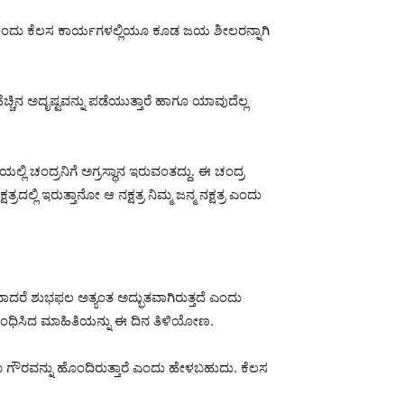
 ಪ್ರತಿಯೊಂದು ಕೆಲಸ ಕಾರ್ಯಗಳಲ್ಲಿಯೂ ಕೂಡ ಜಯ ಶೀಲರನ್ನಾಗಿ
ಚಿನ ಅದೃಷ್ಟವನ್ನು ಪಡೆಯುತ್ತಾರೆ ಹಾಗೂ ಯಾವುದೆಲ್ಲ
್ಟಿಯಲ್ಲಿ ಚಂದ್ರನಿಗೆ ಅಗ್ರಸ್ಥಾನ ಇರುವಂತದ್ದು. ಈ ಚಂದ್ರ
ರದಲ್ಲಿ ಇರುತ್ತಾನೋ ಆ ನಕ್ಷತ್ರ ನಿಮ್ಮ ಜನ್ಮ ನಕ್ಷತ್ರ ಎಂದು
ನನವಾದರೆ ಶುಭಫಲ ಅತ್ಯಂತ ಅದ್ಭುತವಾಗಿರುತ್ತದೆ ಎಂದು
ಗಿ ಸಂಬಂಧಿಸಿದ ಮಾಹಿತಿಯನ್ನು ಈ ದಿನ ತಿಳಿಯೋಣ.
ನತೆ ಹಾಗೂ ಗೌರವನ್ನು ಹೊಂದಿರುತ್ತಾರೆ ಎಂದು ಹೇಳಬಹುದು. ಕೆಲಸ