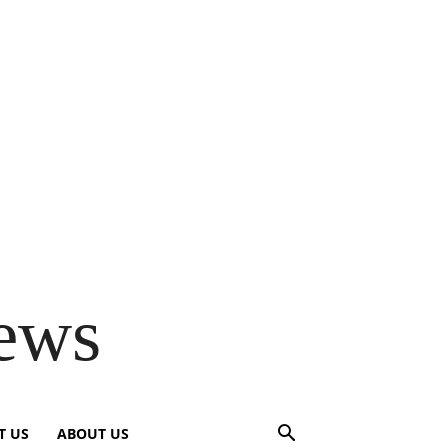
ews
T US
ABOUT US