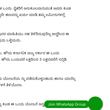
ಕೂಡ ಒಂದು. ರೈತರಿಗೆ ಅನುಕೂಲವಾಗುವಂತೆ ಅವರು ಕೂಡ
ಮದೇ ಹಣವನ್ನು ಖರ್ಚು ಮಾಡಿ ತಮ್ಮ ಜಮೀನುಗಳಲ್ಲಿ
ಇದರ ಮಾಹಿತಿಯು ಸಹ ತಿಳಿದಿರುವುದಿಲ್ಲ ಆದ್ದರಿಂದ ಈ
ವುದು ಒಳ್ಳೆಯದು.
ು. ಹೌದು ಕರ್ನಾಟಕ ರಾಜ್ಯ ಸರ್ಕಾರ ಈ ಒಂದು
ಹೌದು ಒಂದುವರೆ ಲಕ್ಷದಿಂದ 3 ಲಕ್ಷದವರೆಗೆ ಸಬ್ಸಿಡಿ
ದು ಯೋಜನೆಯ ನ್ನು ಪಡೆದುಕೊಳ್ಳಬಹುದು ಹಾಗೂ ಯಾರೆಲ್ಲ
ಕೆಳಗೆ ತಿಳಿಯೋಣ.
ಗಕ್ಕೂ ಕೂಡ ಈ ಒಂದು ಯೋಜನೆ ಅನ್ವಯವಾಗು ತ್ತದೆ.