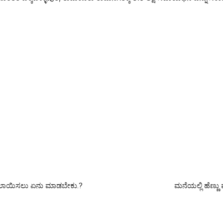
ಬದಲಾಯಿಸಲು ಏನು ಮಾಡಬೇಕು.?
ಮನೆಯಲ್ಲಿ ಹೆಣ್ಣು 