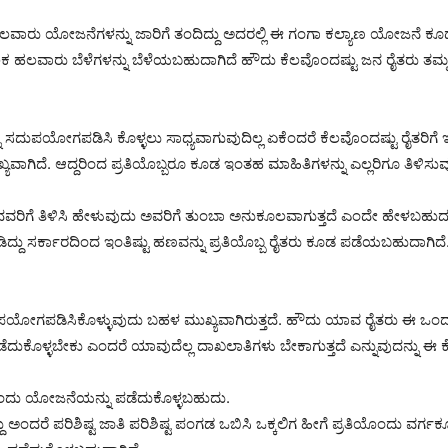
 ಹಲವಾರು ಯೋಜನೆಗಳನ್ನು ಜಾರಿಗೆ ತಂದಿದ್ದು ಅದರಲ್ಲಿ ಈ ಗಂಗಾ ಕಲ್ಯಾಣ ಯೋಜನೆ 
ಲಕ ಹಲವಾರು ಬೆಳೆಗಳನ್ನು ಬೆಳೆಯಬಹುದಾಗಿದೆ ಹೌದು ಕೆಲವೊಂದಷ್ಟು ಜನ ರೈತರು ತಮ್
ದುಪಯೋಗಪಡಿಸಿ ಕೊಳ್ಳಲು ಸಾಧ್ಯವಾಗುವುದಿಲ್ಲ ಏಕೆಂದರೆ ಕೆಲವೊಂದಷ್ಟು ರೈತರಿಗೆ 
ಯವಾಗಿದೆ. ಆದ್ದರಿಂದ ಪ್ರತಿಯೊಬ್ಬರೂ ಕೂಡ ಇಂತಹ ಮಾಹಿತಿಗಳನ್ನು ಎಲ್ಲರಿಗೂ ತಿಳಿಸು
ವರಿಗೆ ತಿಳಿಸಿ ಹೇಳುವುದು ಅವರಿಗೆ ತುಂಬಾ ಅನುಕೂಲವಾಗುತ್ತದೆ ಎಂದೇ ಹೇಳಬಹುದ
್ದು ಸರ್ಕಾರದಿಂದ ಇಂತಿಷ್ಟು ಹಣವನ್ನು ಪ್ರತಿಯೊಬ್ಬ ರೈತರು ಕೂಡ ಪಡೆಯಬಹುದಾಗಿದೆ. 
ಪಯೋಗಪಡಿಸಿಕೊಳ್ಳುವುದು ಬಹಳ ಮುಖ್ಯವಾಗಿರುತ್ತದೆ. ಹೌದು ಯಾವ ರೈತರು ಈ ಒಂ
ಕೊಳ್ಳಬೇಕು ಎಂದರೆ ಯಾವುದೆಲ್ಲ ದಾಖಲಾತಿಗಳು ಬೇಕಾಗುತ್ತದೆ ಎನ್ನುವುದನ್ನು ಈ 
 ಒಂದು ಯೋಜನೆಯನ್ನು ಪಡೆದುಕೊಳ್ಳಬಹುದು.
ಂದರೆ ಪರಿಶಿಷ್ಟ ಜಾತಿ ಪರಿಶಿಷ್ಟ ಪಂಗಡ ಒಬಿಸಿ ಒಕ್ಕಲಿಗ ಹೀಗೆ ಪ್ರತಿಯೊಂದು ವರ್