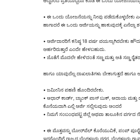
ಆದ್ದರಿಂದ ಪ್ರತಿಯೊಬ್ಬರೂ ಕೂಡ ಈ ಒಂದು ಯೋಜನೆಯನ್ನು
• ಈ ಒಂದು ಯೋಜನೆಯನ್ನು ನೀವು ಪಡೆದುಕೊಳ್ಳಬೇಕು ಎಂದರೆ
ಹಾಗಾದರೆ ಈ ಒಂದು ಅರ್ಜಿಯನ್ನು ಹಾಕುವುದಕ್ಕೆ ಏನೆಲ್ಲ
• ಅರ್ಜಿದಾರರಿಗೆ ಕನಿಷ್ಠ 18 ವರ್ಷ ವಯಸ್ಸಾಗಿರಬೇಕು
ಅರ್ಹರಿರುತ್ತಾರೆ ಎಂದೇ ಹೇಳಬಹುದು.
• ಜೊತೆಗೆ ಮೊದಲೇ ಹೇಳಿದಂತೆ ಸಣ್ಣ ಮತ್ತು ಅತಿ ಸಣ್ಣ ರೈತರ
ಹಾಗೂ ಯಾವುದೆಲ್ಲ ದಾಖಲಾತಿಗಳು ಬೇಕಾಗುತ್ತದೆ ಹಾಗೂ ಅದ
• ಜಮೀನಿನ ಪಹಣಿ ಹೊಂದಿರಬೇಕು.
• ಆಧಾರ್ ಕಾರ್ಡ್, ಬ್ಯಾಂಕ್ ಪಾಸ್ ಬುಕ್, ಆದಾಯ ಮತ್ತು 
ಕೊನೆಯದಾಗಿ ಎಲ್ಲಿ ಅರ್ಜಿ ಸಲ್ಲಿಸುವುದು ಅಂದರೆ
• ನಿಮಗೆ ಸಂಬಂಧಪಟ್ಟ ಜಿಲ್ಲೆ ಅಥವಾ ತಾಲೂಕಿನ ವರ್ಗದ ನೇಮ
• ಈ ಮೊತ್ತವನ್ನು ಬೋರ್‌ವೆಲ್ ಕೊರೆಯುವಿಕೆ, ಪಂಪ್ ಪೂರೈಕ
ಇದರೊಂದಿಗೆ ರಾಜ್ಯದ ಬೆಂಗಳೂರು ನಗರ, ಬೆಂಗಳೂರು ಗ್ರಾಮಾ