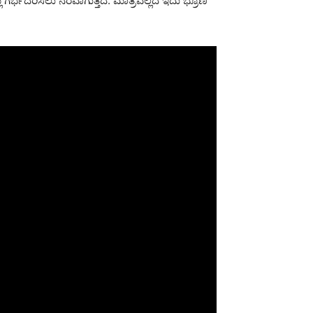
ಗರ್ಭದರಿಸಲು ನೆರವಾಗುತ್ತದೆ. ಮಾತ್ರವಲ್ಲದೆ ಇದು ಭ್ರೂಣ