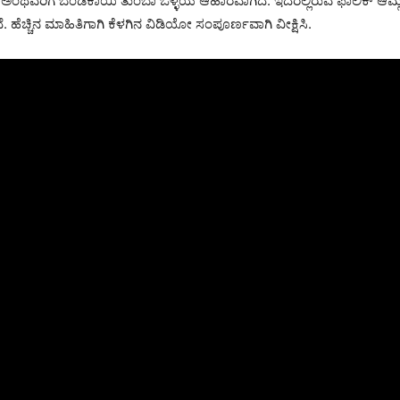
 ಅಂಥವರಿಗೆ ಬೆಂಡೆಕಾಯಿ ತುಂಬಾ ಒಳ್ಳೆಯ ಆಹಾರವಾಗಿದೆ. ಇದರಲ್ಲಿರುವ ಫಾಲಿಕ್ ಆಮ್ಲ 
ಹೆಚ್ಚಿನ ಮಾಹಿತಿಗಾಗಿ ಕೆಳಗಿನ ವಿಡಿಯೋ ಸಂಪೂರ್ಣವಾಗಿ ವೀಕ್ಷಿಸಿ.