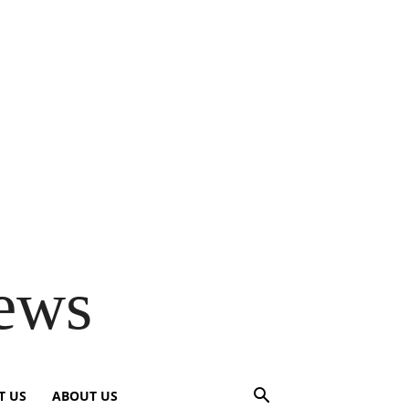
ews
T US
ABOUT US