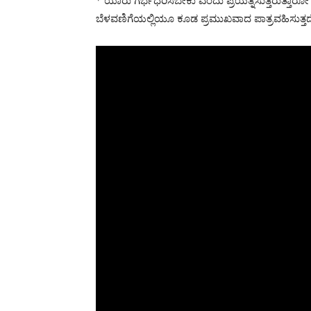
* ಯಾರು ಗರ್ಭಧರಿಸಬೇಕು ಎಂದು ಪ್ರಯತ್ನಿಸುತ್ತಿರುತ್ತಾರೋ
ಬೆಳವಣಿಗೆಯಲ್ಲಿಯೂ ಕೂಡ ಪ್ರಮುಖವಾದ ಪಾತ್ರವಹಿಸುತ್ತದೆ. 