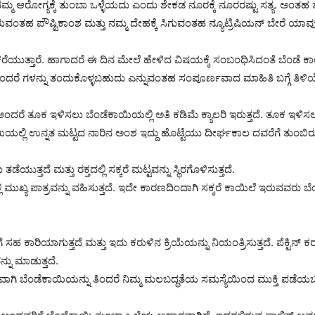
ಮ್ಮ ಆರೋಗ್ಯಕ್ಕೆ ತುಂಬಾ ಒಳ್ಳೆಯದು ಎಂದು ಶೇಕಡ ನೂರಕ್ಕೆ ನೂರರಷ್ಟು ಸತ್ಯ. ಅಂತಹ 
ರುವಂತಹ ಪೌಷ್ಟಿಕಾಂಶ ಮತ್ತು ನಮ್ಮ ದೇಹಕ್ಕೆ ಸಿಗುವಂತಹ ನ್ಯೂಟ್ರಿಷಿಯನ್ ಬೇರೆ ಯಾ
ಕರೆಯುತ್ತಾರೆ. ಹಾಗಾದರೆ ಈ ದಿನ ಮೇಲೆ ಹೇಳಿದ ವಿಷಯಕ್ಕೆ ಸಂಬಂಧಿಸಿದಂತೆ ಬೆಂ
ರೆ ಗಳನ್ನು ತಂದುಕೊಳ್ಳಬಹುದು ಎನ್ನುವಂತಹ ಸಂಪೂರ್ಣವಾದ ಮಾಹಿತಿ ಬಗ್ಗೆ ತಿಳ
 ಅಂದರೆ ತೂಕ ಇಳಿಸಲು ಬೆಂಡೆಕಾಯಿಯಲ್ಲಿ ಅತಿ ಕಡಿಮೆ ಕ್ಯಾಲರಿ ಇರುತ್ತದೆ. ತೂಕ 
ಕಾಯಿಯಲ್ಲಿ ಉನ್ನತ ಮಟ್ಟದ ನಾರಿನ ಅಂಶ ಇದ್ದು ಹೊಟ್ಟೆಯು ದೀರ್ಘಕಾಲ ದವರೆಗೆ ತುಂಬಿರ
ತ್ತದೆ ಮತ್ತು ರಕ್ತದಲ್ಲಿ ಸಕ್ಕರೆ ಮಟ್ಟವನ್ನು ಸ್ಥಿರಗೊಳಿಸುತ್ತದೆ.
ಿ ಮುಖ್ಯ ಪಾತ್ರವನ್ನು ವಹಿಸುತ್ತದೆ. ಇದೇ ಕಾರಣದಿಂದಾಗಿ ಸಕ್ಕರೆ ಕಾಯಿಲೆ ಇರುವವರು ಬೆಂಡೆಕ
ಹ ಕಾರಿಯಾಗುತ್ತದೆ ಮತ್ತು ಇದು ಕರುಳಿನ ಕ್ರಿಯೆಯನ್ನು ನಿಯಂತ್ರಿಸುತ್ತದೆ. ಪೆಕ್ಟಿನ್
ನು ಮಾಡುತ್ತದೆ.
ಾಗಿ ಬೆಂಡೆಕಾಯಿಯನ್ನು ತಿಂದರೆ ನಿಮ್ಮ ಮಲಬದ್ಧತೆಯ ಸಮಸ್ಯೆಯಿಂದ ಮುಕ್ತಿ ಪಡೆಯ