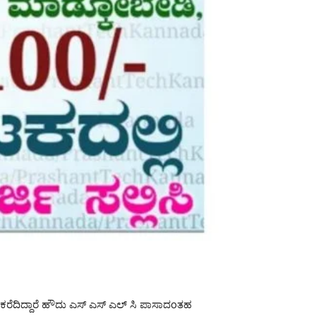
ಕರೆದಿದ್ದಾರೆ ಹೌದು ಎಸ್ ಎಸ್ ಎಲ್ ಸಿ ಪಾಸಾದoತಹ