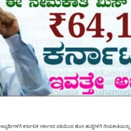
ಯರ್ಥಿಗಳಿಗೆ ಕರ್ನಾಟಕ ಸರ್ಕಾರದ ವತಿಯಿಂದ ಹೊಸ ಹುದ್ದೆಗಳಿಗೆ ನೇಮಕಾತಿಯನ್ನು 