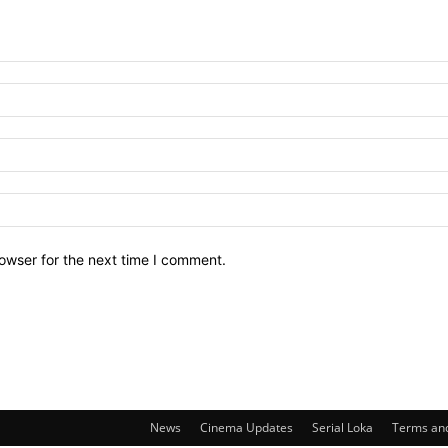
owser for the next time I comment.
News
Cinema Updates
Serial Loka
Terms and