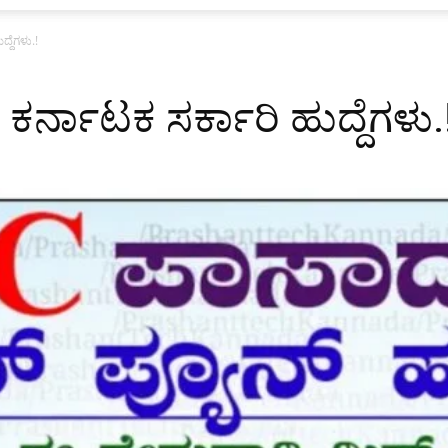
್ದೆಗಳು.!
ರ್ನಾಟಕ ಸರ್ಕಾರಿ ಹುದ್ದೆಗಳು.