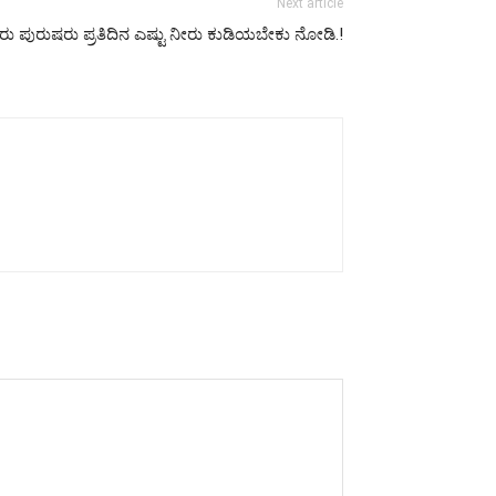
Next article
ು ಪುರುಷರು ಪ್ರತಿದಿನ ಎಷ್ಟು ನೀರು ಕುಡಿಯಬೇಕು ನೋಡಿ.!