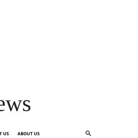
ews
T US
ABOUT US