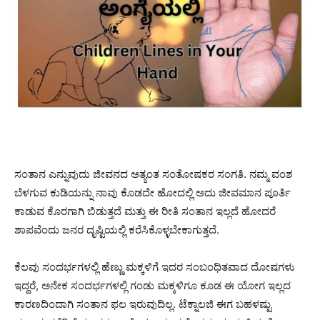
ಸಂತಾನ ಎನ್ನುವುದು ಜೀವನದ ಅತ್ಯಂತ ಸಂತೋಷಕರ ಸಂಗತಿ. ನಮ್ಮ ವಂಶ
ಬೆಳಗುವ ಕುಡಿಯನ್ನು ನಾವು ಕೊಡದೇ ಹೋದಲ್ಲಿ ಅದು ಜೀವಮಾನ ಪೂರ್ತಿ
ಕಾಡುವ ಕೊರಗಾಗಿ ಬಿಡುತ್ತದೆ ಮತ್ತು ಈ ರೀತಿ ಸಂತಾನ ಇಲ್ಲದೆ ಹೋದರೆ
ಶಾಪವೆಂದು ಜನರ ದೃಷ್ಟಿಯಲ್ಲಿ ಕರೆಸಿಕೊಳ್ಳಬೇಕಾಗುತ್ತದೆ.
ಕೆಲವು ಸಂದರ್ಭಗಳಲ್ಲಿ ಹೆಣ್ಣು ಮಕ್ಕಳಿಗೆ ಇದರ ಸಂಬಂಧಿತವಾದ ದೋಷಗಳು
ಇದ್ದರೆ, ಅನೇಕ ಸಂದರ್ಭಗಳಲ್ಲಿ ಗಂಡು ಮಕ್ಕಳಿಗೂ ಕೂಡ ಈ ಯೋಗ ಇಲ್ಲದ
ಕಾರಣದಿಂದಾಗಿ ಸಂತಾನ ಫಲ ಇರುವುದಿಲ್ಲ. ಟೆಕ್ನಾಲಜಿ ಈಗ ಬಹಳಷ್ಟು