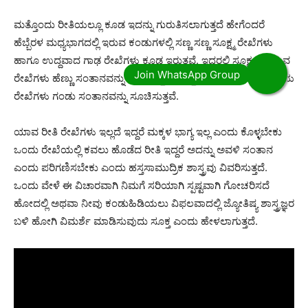
ಮತ್ತೊಂದು ರೀತಿಯಲ್ಲೂ ಕೂಡ ಇದನ್ನು ಗುರುತಿಸಲಾಗುತ್ತದೆ ಹೇಗೆಂದರೆ
ಹೆಬ್ಬೆರಳ ಮಧ್ಯಭಾಗದಲ್ಲಿ ಇರುವ ಕಂಡುಗಳಲ್ಲಿ ಸಣ್ಣ ಸಣ್ಣ ಸೂಕ್ಷ್ಮ ರೇಖೆಗಳು
ಹಾಗೂ ಉದ್ದವಾದ ಗಾಢ ರೇಖೆಗಳು ಕೂಡ ಇರುತ್ತವೆ. ಇದರಲ್ಲಿ ಸೂಕ್ಷ್ಮವಾಗಿರುವ
ರೇಖೆಗಳು ಹೆಣ್ಣು ಸಂತಾನವನ್ನು ಸೂಚಿಸುತ್ತದೆ ಮತ್ತು ಗಾಢವಾಗಿರುವ ಉದ್ದನೆಯ
ರೇಖೆಗಳು ಗಂಡು ಸಂತಾನವನ್ನು ಸೂಚಿಸುತ್ತವೆ.
ಯಾವ ರೀತಿ ರೇಖೆಗಳು ಇಲ್ಲದೆ ಇದ್ದರೆ ಮಕ್ಕಳ ಭಾಗ್ಯ ಇಲ್ಲ ಎಂದು ಕೊಳ್ಳಬೇಕು
ಒಂದು ರೇಖೆಯಲ್ಲಿ ಕವಲು ಹೊಡೆದ ರೀತಿ ಇದ್ದರೆ ಅದನ್ನು ಅವಳಿ ಸಂತಾನ
ಎಂದು ಪರಿಗಣಿಸಬೇಕು ಎಂದು ಹಸ್ತಸಾಮುದ್ರಿಕ ಶಾಸ್ತ್ರವು ವಿವರಿಸುತ್ತದೆ.
ಒಂದು ವೇಳೆ ಈ ವಿಚಾರವಾಗಿ ನಿಮಗೆ ಸರಿಯಾಗಿ ಸ್ಪಷ್ಟವಾಗಿ ಗೋಚರಿಸದೆ
ಹೋದಲ್ಲಿ ಅಥವಾ ನೀವು ಕಂಡುಹಿಡಿಯಲು ವಿಫಲವಾದಲ್ಲಿ ಜ್ಯೋತಿಷ್ಯ ಶಾಸ್ತ್ರಜ್ಞರ
ಬಳಿ ಹೋಗಿ ವಿಮರ್ಶೆ ಮಾಡಿಸುವುದು ಸೂಕ್ತ ಎಂದು ಹೇಳಲಾಗುತ್ತದೆ.