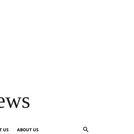
ews
T US
ABOUT US