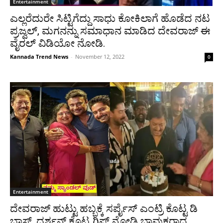
Entertainment
ಎಲ್ಲರೆದುರೇ ಸಿಟ್ಟಿಗೆದ್ದು ಸಾಧು ಕೋಕಿಲಾಗೆ ಹೊಡೆದ ನಟ
ಪ್ರಜ್ವಲ್, ಮಗನನ್ನು ಸಮಾಧಾನ ಮಾಡಿದ ದೇವರಾಜ್ ಈ
ವೈರಲ್ ವಿಡಿಯೋ ನೋಡಿ.
Kannada Trend News
-
November 12, 2022
0
Entertainment
ದೇವರಾಜ್ ಹುಟ್ಟು ಹಬ್ಬಕ್ಕೆ ಸರ್ಪೈಸ್ ಎಂಟ್ರಿ ಕೊಟ್ಟ ಡಿ
ಬಾಸ್, ದರ್ಶನ್ ಕೊಟ್ಟ ಗಿಫ್ಟ್ ನೋಡಿ ಭಾವುಕರಾದ