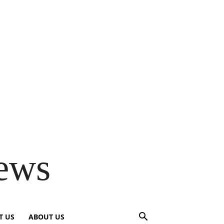
ews
T US
ABOUT US