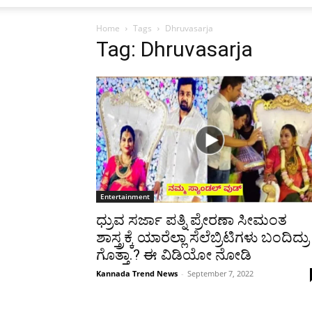
Home
Tags
Dhruvasarja
Tag: Dhruvasarja
Entertainment
ಧ್ರುವ ಸರ್ಜಾ ಪತ್ನಿ ಪ್ರೇರಣಾ ಸೀಮಂತ
ಶಾಸ್ತ್ರಕ್ಕೆ ಯಾರೆಲ್ಲಾ ಸೆಲೆಬ್ರಿಟಿಗಳು ಬಂದಿದ್ರು
ಗೊತ್ತಾ.? ಈ ವಿಡಿಯೋ ನೋಡಿ
Kannada Trend News
-
September 7, 2022