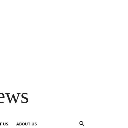
ews
T US
ABOUT US