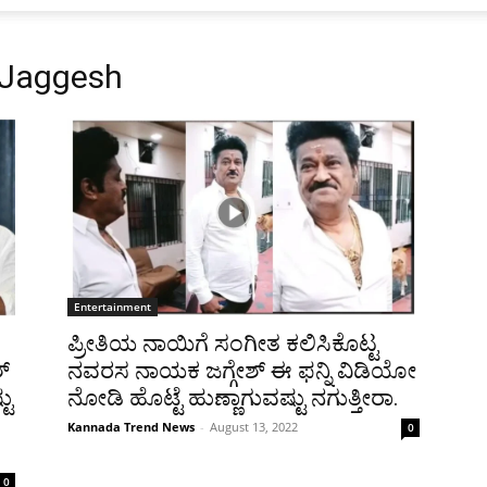
 Jaggesh
Entertainment
ಪ್ರೀತಿಯ ನಾಯಿಗೆ ಸಂಗೀತ ಕಲಿಸಿಕೊಟ್ಟ
್
ನವರಸ ನಾಯಕ ಜಗ್ಗೇಶ್ ಈ ಫನ್ನಿ ವಿಡಿಯೋ
ಟು
ನೋಡಿ ಹೊಟ್ಟೆ ಹುಣ್ಣಾಗುವಷ್ಟು ನಗುತ್ತೀರಾ.
Kannada Trend News
-
August 13, 2022
0
0