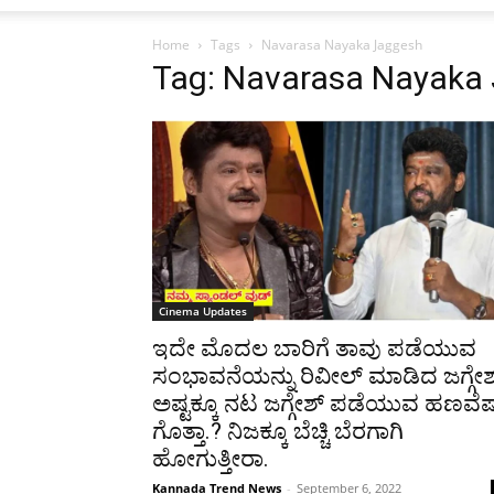
Home
Tags
Navarasa Nayaka Jaggesh
Tag: Navarasa Nayaka
Cinema Updates
ಇದೇ ಮೊದಲ ಬಾರಿಗೆ ತಾವು ಪಡೆಯುವ
ಸಂಭಾವನೆಯನ್ನು ರಿವೀಲ್ ಮಾಡಿದ ಜಗ್ಗೇಶ
ಅಷ್ಟಕ್ಕೂ ನಟ ಜಗ್ಗೇಶ್ ಪಡೆಯುವ ಹಣವೆಷ್
ಗೊತ್ತಾ.? ನಿಜಕ್ಕೂ ಬೆಚ್ಚಿ ಬೆರಗಾಗಿ
ಹೋಗುತ್ತೀರಾ.
Kannada Trend News
-
September 6, 2022