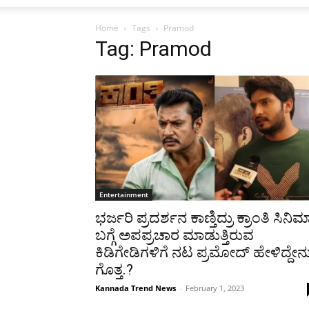
Home
Tags
Pramod
Tag: Pramod
Entertainment
ಭರ್ಜರಿ ಪ್ರದರ್ಶನ ಕಾಣ್ತಿದ್ರು ಕ್ರಾಂತಿ ಸಿನಿಮ
ಬಗ್ಗೆ ಅಪಪ್ರಚಾರ ಮಾಡುತ್ತಿರುವ
ಕಿಡಿಗೇಡಿಗಳಿಗೆ ನಟ ಪ್ರಮೋದ್ ಹೇಳಿದ್ದೇನ
ಗೊತ್ತ.?
Kannada Trend News
-
February 1, 2023