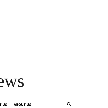
ews
T US
ABOUT US