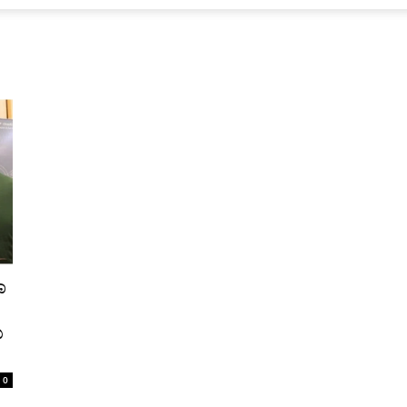
ಾ
ು
0