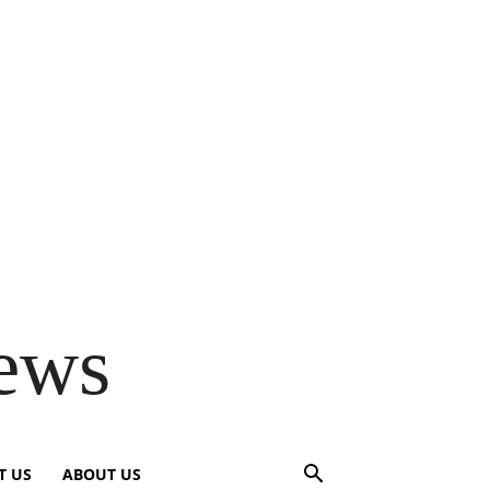
ews
T US
ABOUT US