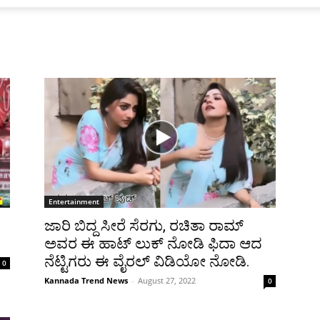
Entertainment
ಜಾರಿ ಬಿದ್ದ ಸೀರೆ ಸೆರಗು, ರಚಿತಾ ರಾಮ್
ಅವರ ಈ ಹಾಟ್ ಲುಕ್ ನೋಡಿ ಫಿದಾ ಆದ
ನೆಟ್ಟಿಗರು ಈ ವೈರಲ್ ವಿಡಿಯೋ ನೋಡಿ.
0
Kannada Trend News
-
August 27, 2022
0