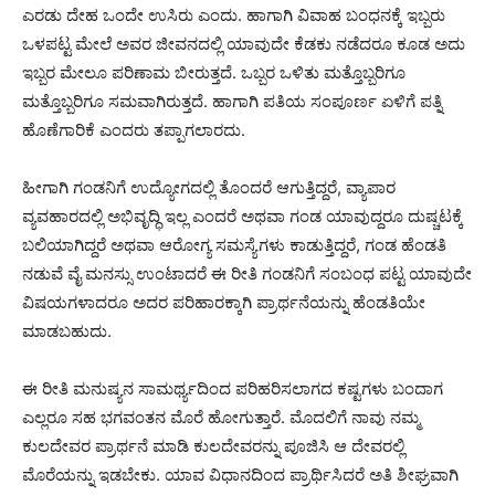
ಎರಡು ದೇಹ ಒಂದೇ ಉಸಿರು ಎಂದು. ಹಾಗಾಗಿ ವಿವಾಹ ಬಂಧನಕ್ಕೆ ಇಬ್ಬರು
ಒಳಪಟ್ಟ ಮೇಲೆ ಅವರ ಜೀವನದಲ್ಲಿ ಯಾವುದೇ ಕೆಡಕು ನಡೆದರೂ ಕೂಡ ಅದು
ಇಬ್ಬರ ಮೇಲೂ ಪರಿಣಾಮ ಬೀರುತ್ತದೆ. ಒಬ್ಬರ ಒಳಿತು ಮತ್ತೊಬ್ಬರಿಗೂ
ಮತ್ತೊಬ್ಬರಿಗೂ ಸಮವಾಗಿರುತ್ತದೆ. ಹಾಗಾಗಿ ಪತಿಯ ಸಂಪೂರ್ಣ ಏಳಿಗೆ ಪತ್ನಿ
ಹೊಣೆಗಾರಿಕೆ ಎಂದರು ತಪ್ಪಾಗಲಾರದು.
ಹೀಗಾಗಿ ಗಂಡನಿಗೆ ಉದ್ಯೋಗದಲ್ಲಿ ತೊಂದರೆ ಆಗುತ್ತಿದ್ದರೆ, ವ್ಯಾಪಾರ
ವ್ಯವಹಾರದಲ್ಲಿ ಅಭಿವೃದ್ಧಿ ಇಲ್ಲ ಎಂದರೆ ಅಥವಾ ಗಂಡ ಯಾವುದ್ದರೂ ದುಷ್ಚಟಕ್ಕೆ
ಬಲಿಯಾಗಿದ್ದರೆ ಅಥವಾ ಆರೋಗ್ಯ ಸಮಸ್ಯೆಗಳು ಕಾಡುತ್ತಿದ್ದರೆ, ಗಂಡ ಹೆಂಡತಿ
ನಡುವೆ ವೈ ಮನಸ್ಸು ಉಂಟಾದರೆ ಈ ರೀತಿ ಗಂಡನಿಗೆ ಸಂಬಂಧ ಪಟ್ಟ ಯಾವುದೇ
ವಿಷಯಗಳಾದರೂ ಅದರ ಪರಿಹಾರಕ್ಕಾಗಿ ಪ್ರಾರ್ಥನೆಯನ್ನು ಹೆಂಡತಿಯೇ
ಮಾಡಬಹುದು.
ಈ ರೀತಿ ಮನುಷ್ಯನ ಸಾಮರ್ಥ್ಯದಿಂದ ಪರಿಹರಿಸಲಾಗದ ಕಷ್ಟಗಳು ಬಂದಾಗ
ಎಲ್ಲರೂ ಸಹ ಭಗವಂತನ ಮೊರೆ ಹೋಗುತ್ತಾರೆ. ಮೊದಲಿಗೆ ನಾವು ನಮ್ಮ
ಕುಲದೇವರ ಪ್ರಾರ್ಥನೆ ಮಾಡಿ ಕುಲದೇವರನ್ನು ಪೂಜಿಸಿ ಆ ದೇವರಲ್ಲಿ
ಮೊರೆಯನ್ನು ಇಡಬೇಕು. ಯಾವ ವಿಧಾನದಿಂದ ಪ್ರಾರ್ಥಿಸಿದರೆ ಅತಿ ಶೀಘ್ರವಾಗಿ