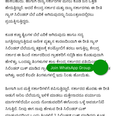
ಹಾಕಬಹುದು. ಹಾಗಾಗಿ ರಾಜ್ಯ ಸರ್ಕಾರಗಳ ಮೇಲು ಕೂಡ ಜನ ಒತ್ತಡ
ಹೇರುತ್ತಿದ್ದಾರೆ. ಆದರೆ ಕೇಂದ್ರ ಸರ್ಕಾರ ಮತ್ತು ರಾಜ್ಯ ಸರ್ಕಾರಗಳು ಈ ರೀತಿ
ಗ್ಯಾಸ್ ಸಿಲಿಂಡರ್ ಬೆಲೆ ಏರಿಕೆ ಆಗಿರುವುದನ್ನು ನಿಯಂತ್ರಣದಲ್ಲಿರಲು
ಪ್ರಯತ್ನಿಸುತ್ತಿದ್ದರು.
ಕೂಡ ಕಚ್ಚಾ ತೈಲಗಳ ಬೆಲೆ ಏರಿಕೆ ಆಗಿರುವುದು ಹಾಗೂ ಸದ್ಯ
ಜಗತ್ತಿನಲ್ಲಾಗುತ್ತಿರುವ ಅನೇಕ ವ್ಯತ್ಯಾಸ ಕಾರಣದಿಂದಾಗಿ ಈ ರೀತಿ ಗ್ಯಾಸ್
ಸಿಲಿಂಡರ್ ಬೆಲೆಯನ್ನು ತಕ್ಷಣಕ್ಕೆ ಕಂಟ್ರೋಲಿಗೆ ತರಲು ಆಗುತ್ತಿಲ್ಲ. ಕೇಂದ್ರ
ಸರ್ಕಾರ ಈ ಹಿಂದೆ ಸರ್ಕಾರದಿಂದ ಗ್ರಾಹಕರಿಗೆ ಸಬ್ಸಿಡಿ ಹಣ ಕೊಡುವುದಾಗಿ
ಹೇಳಿತ್ತು, ಒಂದಷ್ಟು ತಿಂಗಳುಗಳ ಕಾಲ ಕೇಂದ್ರ ಸರ್ಕಾರದ ವತಿಯಿಂದ ಗ್ಯಾಸ್
ಸಿಲಿಂಡರ್ ಬುಕ್ ಮಾಡಿದ ಗ್ರಾಹಕರ ಖಾತೆಗಳಿಗೆ ಸಬ್ಸಿಡಿ ಹಣ ವರ್ಗಾವಣೆ ಕೂಡ
ಆಗಿತ್ತು. ಆದರೆ ಕೆಲವೇ ತಿಂಗಳುಗಳಲ್ಲಿ ಇದು ನಿಂತು ಹೋಯಿತು.
ಹೀಗಾಗಿ ಜನ ಮತ್ತೆ ಸರ್ಕಾರಿಗಳಿಗೆ ಶಪಿಸುತ್ತಿದ್ದಾರೆ. ಸರ್ಕಾರದ ಹೊರತು ಈ ರೀತಿ
ಅಡುಗೆ ಅನಿಲ ಬೆಲೆಯನ್ನು ಇಳಿಕೆ ಮಾಡಲು ಮತ್ತೇನಾದರೂ ಪರ್ಯಾಯ
ಮಾರ್ಗಗಳಿದೆಯೇ ಎಂದು ನೋಡುವವರಿಗೆ ಈಗೊಂದು ಒಳ್ಳೆ ಅಪರ್ಚುನಿಟಿ
ಸಿಗುತ್ತಿದೆ. ನೀವು ಈಗ ನಾವು ಹೇಳುವ ರೀತಿ ಸಿಲಿಂಡರ್ ಬುಕ್
ಮಾಡುವುದರಿಂದ ಒಂದು ತಿಂಗಳಿಗೆ 2 ಸಿಲಿಂಡರ್ ಬುಕ್ ಮಾಡಿದರು ಕೂಡ