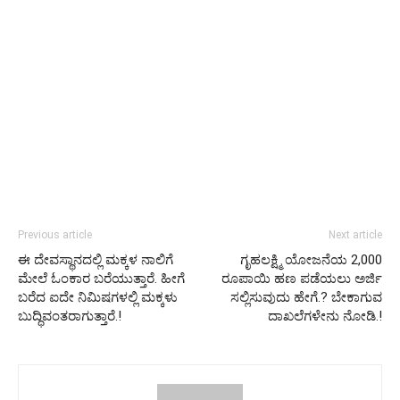
Previous article
Next article
ಈ ದೇವಸ್ಥಾನದಲ್ಲಿ ಮಕ್ಕಳ ನಾಲಿಗೆ
ಗೃಹಲಕ್ಷ್ಮಿ ಯೋಜನೆಯ 2,000
ಮೇಲೆ ಓಂಕಾರ ಬರೆಯುತ್ತಾರೆ. ಹೀಗೆ
ರೂಪಾಯಿ ಹಣ ಪಡೆಯಲು ಅರ್ಜಿ
ಬರೆದ ಐದೇ ನಿಮಿಷಗಳಲ್ಲಿ ಮಕ್ಕಳು
ಸಲ್ಲಿಸುವುದು ಹೇಗೆ.? ಬೇಕಾಗುವ
ಬುದ್ಧಿವಂತರಾಗುತ್ತಾರೆ.!
ದಾಖಲೆಗಳೇನು ನೋಡಿ.!