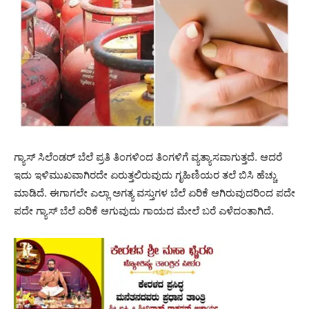
ಗ್ಯಾಸ್ ಸಿಲೆಂಡರ್ ಬೆಲೆ ಪ್ರತಿ ತಿಂಗಳಿಂದ ತಿಂಗಳಿಗೆ ವ್ಯತ್ಯಾಸವಾಗುತ್ತದೆ. ಆದರೆ
ಇದು ಇಳಿಮುಖವಾಗಿರದೇ ಏರುತ್ತಲಿರುವುದು ಗೃಹಿಣಿಯರ ತಲೆ ಬಿಸಿ ಹೆಚ್ಚು
ಮಾಡಿದೆ. ಈಗಾಗಲೇ ಎಲ್ಲಾ ಅಗತ್ಯ ವಸ್ತುಗಳ ಬೆಲೆ ಏರಿಕೆ ಆಗಿರುವುದರಿಂದ ಪದೇ
ಪದೇ ಗ್ಯಾಸ್ ಬೆಲೆ ಏರಿಕೆ ಆಗುವುದು ಗಾಯದ ಮೇಲೆ ಬರೆ ಎಳೆದಂತಾಗಿದೆ.