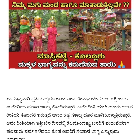
ಸಾಮಾನ್ಯವಾಗಿ ಪ್ರತಿಯೊಬ್ಬರೂ ಕೂಡ ಎಲ್ಲಾ ದೇವಾನುದೇವತೆಗಳ ಶಕ್ತಿ ಹಾಗೂ
ಆ ದೇವಿಯ ಪವಾಡಗಳನ್ನು ನೋಡಿರುತ್ತಾರೆ. ಅದೇ ರೀತಿ ಯಾಗಿ ಯಾರು ಯಾವ
ರೀತಿಯ ತೊಂದರೆ ಇರುತ್ತದೆ ಅವರ ಕಷ್ಟ ಗಳನ್ನು ದೂರ ಮಾಡಿಕೊಳ್ಳುತ್ತಿರುತ್ತಾರೆ.
ಅದೇ ರೀತಿಯಾಗಿ ಇತ್ತೀಚಿನ ದಿನದಲ್ಲಿ ಕೆಲವೊಂದಷ್ಟು ಜನರಿಗೆ ಮದುವೆಯಾಗಿ
ಹಲವಾರು ವರ್ಷ ಕಳೆದರೂ ಕೂಡ ಅವರಿಗೆ ಸಂತಾನ ಭಾಗ್ಯ ಎನ್ನುವುದು
ಇರುವುದಿಲ್ಲ.