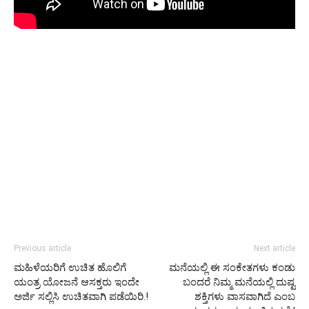
Previous article
Next article
ಮಹಿಳೆಯರಿಗೆ ಉಚಿತ ಹೊಲಿಗೆ
ಮನೆಯಲ್ಲಿ ಈ ಸಂಕೇತಗಳು ಕಂಡು
ಯಂತ್ರ ಯೋಜನೆ ಆಸಕ್ತರು ಇಂದೇ
ಬಂದರೆ ನಿಮ್ಮ‌ ಮನೆಯಲ್ಲಿ ದುಷ್ಟ
ಅರ್ಜಿ ಸಲ್ಲಿಸಿ ಉಚಿತವಾಗಿ ಪಡೆಯಿರಿ.!
ಶಕ್ತಿಗಳು ವಾಸವಾಗಿದೆ ಎಂಬ