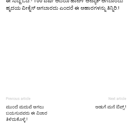
ಈ ಸುದ್ದಿ ಓದಿ:-
100 ವರ್ಷ ಆದರೂ ಹಾರ್ಟ್ ಅಟ್ಯಾಕ್ ಆಗಬಾರದು
ಹೃದಯ ವೀಕ್ನೆಸ್ ಆಗಬಾರದು ಎಂದರೆ ಈ ಆಹಾರಗಳನ್ನು ತಿನ್ನಿರಿ.!
Previous article
Next article
ಮುಂದೆ ಮದುವೆ ಆಗಲು
ಅಡುಗೆ ಮನೆ ಟಿಪ್ಸ್.!
ಬಯಸುವವರು ಈ ವಿಚಾರ
ತಿಳಿದುಕೊಳ್ಳಿ.!