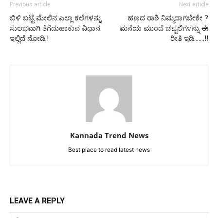
Previous article
Next article
ಬಿಳಿ ಬಟ್ಟೆ ಮೇಲಿನ ಎಲ್ಲಾ ಕಲೆಗಳನ್ನು
ಹಣದ ರಾಶಿ ನಿಮ್ಮದಾಗಬೇಕೇ ?
ಸುಲಭವಾಗಿ ತೆಗೆದುಹಾಕುವ ವಿಧಾನ
ಮನೆಯ ಮುಂದೆ ಚಪ್ಪಲಿಗಳನ್ನು ಈ
ಇಲ್ಲಿದೆ ನೋಡಿ.!
ರೀತಿ ಇಡಿ…….!!
Kannada Trend News
Best place to read latest news
LEAVE A REPLY