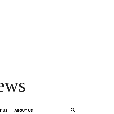
ews
T US
ABOUT US