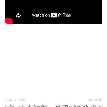
Previous article
Next article
ಬಂಗಿನ ಸಮಸ್ಯೆ ಇದ್ದವರು ಈ ಟಿಪ್ಸ್
ಹಳೆ ನೈಟಿಯನ್ನು ಈ ರೀತಿಯಾಗಿಯೂ