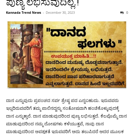
ಪುಣ್ಯ ಲಭಿಸುವುದಿಲ್ಲ.!
Kannada Trend News
-
December 30, 2023
0
ದಾನ ಎನ್ನುವುದು ಪ್ರಪಂಚದ ಸರ್ವ ಶ್ರೇಷ್ಠ ಪದ ಎನ್ನಬಹುದು. ಇರುವವರು
ಇಲ್ಲದಿರುವವರಿಗೆ ತಮ್ಮ ಪಾಲಿನದ್ದನ್ನು ಸಂತೋಷವಾಗಿ ಹಂಚಿಕೊಳ್ಳುವುದಕ್ಕೆ
ದಾನ ಎನ್ನುತ್ತಾರೆ. ದಾನ ಮಾಡುವುದರಿಂದ ಪುಣ್ಯ ಲಭಿಸುತ್ತದೆ. ಕೆಲವೊಮ್ಮೆ ದಾನ
ಮಾಡುವುದರಿಂದ ನಮ್ಮ ದೋಷಗಳು ಕಳೆಯುತ್ತವೆ, ನಾವು ದಾನ
ಮಾಡುವುದರಿಂದ ಅವಶ್ಯಕತೆ ಇರುವವರಿಗೆ ಅದು ತಲುಪಿದರೆ ಅದರ ಮೂಲಕ