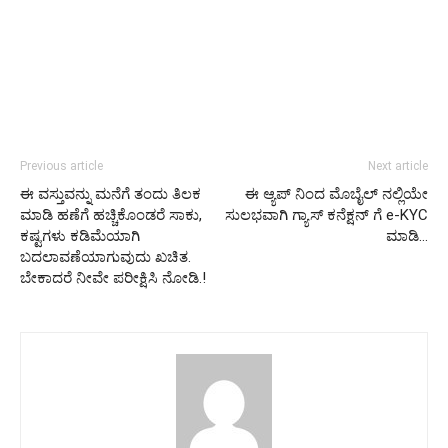
Previous article
Next article
ಈ ವಸ್ತುವನ್ನು ಮನೆಗೆ ತಂದು ತಿಲಕ
ಈ ಆ್ಯಪ್ ನಿಂದ ಮೊಬೈಲ್ ನಲ್ಲಿಯೇ
ಮಾಡಿ ಹಣೆಗೆ ಹಚ್ಚಿಕೊಂಡರೆ ಸಾಕು,
ಸುಲಭವಾಗಿ ಗ್ಯಾಸ್ ಕನೆಕ್ಷನ್ ಗೆ e-KYC
ಕಷ್ಟಗಳು ಕಡಿಮೆಯಾಗಿ
ಮಾಡಿ…
ಬದಲಾವಣೆಯಾಗುವುದು ಖಚಿತ.
ಬೇಕಾದರೆ ನೀವೇ ಪರೀಕ್ಷಿಸಿ ನೋಡಿ.!