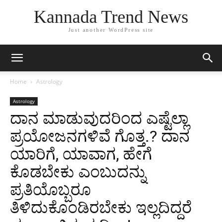
Kannada Trend News
Just another WordPress site
Home
Astrology
Astrology
ದಾನ ಮಾಡುವುದರಿಂದ ಎಷ್ಟೆಲ್ಲಾ
ಪ್ರಯೋಜನಗಳಿವೆ ಗೊತ್ತ.? ದಾನ
ಯಾರಿಗೆ, ಯಾವಾಗ, ಹೇಗೆ
ಕೊಡಬೇಕು ಎಂಬುದನ್ನು
ಪ್ರತಿಯೊಬ್ಬರೂ
ತಿಳಿದುಕೊಂಡಿರಬೇಕು ಇಲ್ಲದಿದ್ದರೆ