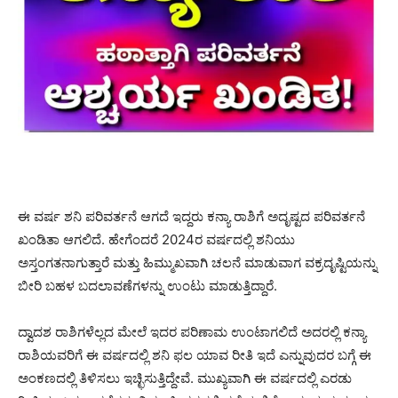
ಈ ವರ್ಷ ಶನಿ ಪರಿವರ್ತನೆ ಆಗದೆ ಇದ್ದರು ಕನ್ಯಾ ರಾಶಿಗೆ ಅದೃಷ್ಟದ ಪರಿವರ್ತನೆ
ಖಂಡಿತಾ ಆಗಲಿದೆ. ಹೇಗೆಂದರೆ 2024ರ ವರ್ಷದಲ್ಲಿ ಶನಿಯು
ಅಸ್ತಂಗತನಾಗುತ್ತಾರೆ ಮತ್ತು ಹಿಮ್ಮುಖವಾಗಿ ಚಲನೆ ಮಾಡುವಾಗ ವಕ್ರದೃಷ್ಟಿಯನ್ನು
ಬೀರಿ ಬಹಳ ಬದಲಾವಣೆಗಳನ್ನು ಉಂಟು ಮಾಡುತ್ತಿದ್ದಾರೆ.
ದ್ವಾದಶ ರಾಶಿಗಳೆಲ್ಲದ ಮೇಲೆ ಇದರ ಪರಿಣಾಮ ಉಂಟಾಗಲಿದೆ ಅದರಲ್ಲಿ ಕನ್ಯಾ
ರಾಶಿಯವರಿಗೆ ಈ ವರ್ಷದಲ್ಲಿ ಶನಿ ಫಲ ಯಾವ ರೀತಿ ಇದೆ ಎನ್ನುವುದರ ಬಗ್ಗೆ ಈ
ಅಂಕಣದಲ್ಲಿ ತಿಳಿಸಲು ಇಚ್ಛಿಸುತ್ತಿದ್ದೇವೆ. ಮುಖ್ಯವಾಗಿ ಈ ವರ್ಷದಲ್ಲಿ ಎರಡು