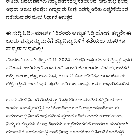
ರೀತಿಯ ಬದಲಾವಣೆಗಳು ನಿಮ್ಮ ಜೀವನದಲ್ಲಿ ನಡೆಯಲಿದೆ. ಇದು ಶುಭ ಫಲವು
ಅಥವಾ ಅಶುಭ ಫಲವೋ ಎನ್ನುವುದು ನೀವು ಇದನ್ನು ಅರಿತು ಎಚ್ಚರಿಕೆಯಿಂದ
ನಡೆಯುವುದರ ಮೇಲೆ ನಿರ್ಧಾರ ಆಗುತ್ತದೆ.
ಈ ಸುದ್ದಿ ಓದಿ:-
ಮಾರ್ಚ್ 16ರಂದು ಅಮೃತ ಸಿದ್ಧಿ ಯೋಗ, ತಪ್ಪದೇ ಈ
ಒಂದು ವಸ್ತುವನ್ನು ಮನೆಗೆ ತನ್ನಿ ನಿಮ್ಮ ಏಳಿಗೆ ತಡೆಯಲು ಯಾರಿಗೂ
ಸಾಧ್ಯವಾಗುವುದಿಲ್ಲ.!
ಮೊದಲನೆಯದಾಗಿ ಫೆಬ್ರವರಿ 11, 2024 ರಲ್ಲಿ ಶನಿ ಅಸ್ತಂಗತನಾಗುತ್ತಿದ್ದಾರೆ ಇದರ
ಪರಿಣಾಮ ಹೇಗಿರುತ್ತದೆ ಎಂದರೆ ಶನಿ ಎಂದರೆ ಕರ್ಮಕಾರಕ. ವಿಳಂಬ, ಅಡೆತಡೆ,
ಅಡ್ಡಿ, ಆತಂಕ, ಕಷ್ಟ, ಅವಮಾನ, ತೊಂದರೆ ಸೋಂಬೇರಿತನ ಅಂದುಕೊಂಡು
ಬಿಟ್ಟಿರುತ್ತೇವೆ. ಆದರೆ ಇದು ಪೂರ್ತಿ ಸರಿಯಲ್ಲ ಎಲ್ಲವೂ ಕರ್ಮ ಆಧಾರಿತವಾಗಿದೆ.
ಒಂದು ವೇಳೆ ನಿಮಗೆ ಗೊತ್ತಿದ್ದೋ ಗೊತ್ತಿರದೆಯೋ ಮಾಡಿದ ತಪ್ಪಿನಿಂದ ಈಗ
ಇಂತಹ ಸಮಸ್ಯೆಗಳಲ್ಲಿ ಸಿಲುಕಿಕೊಂಡಿದ್ದರೂ ಶನಿ ಅಸ್ತಂಗತನಾಗಿರುವ ಈ
ಸಮಯದಲ್ಲಿ ನಿಮಗೆ ಇವುಗಳಿಂದ ಪ್ರಭಾವ ಕಡಿಮೆ ಎಂದು ಹೇಳಬಹುದು.
ನಿಮ್ಮ ಈ ಕಷ್ಟಗಳು ಕೆಲವು ದಿನಗಳು ಕಣ್ಮರೆಯಾಗಲಿದೆ ಅದರಲ್ಲೂ ಮುಖ್ಯವಾಗಿ
ಹಣಕಾಸಿಗೆ ಸಂಬಂಧಪಟ್ಟ ಹಾಗೆ ನೀವು ತೊಂದರೆಯಲ್ಲಿ ಸಿಲುಕಿಕೊಂಡಿದ್ದರೆ