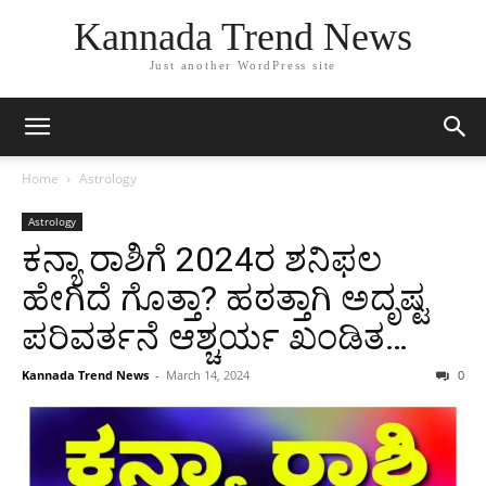
Kannada Trend News
Just another WordPress site
Home
Astrology
Astrology
ಕನ್ಯಾ ರಾಶಿಗೆ 2024ರ ಶನಿಫಲ
ಹೇಗಿದೆ ಗೊತ್ತಾ? ಹಠತ್ತಾಗಿ ಅದೃಷ್ಟ
ಪರಿವರ್ತನೆ ಆಶ್ಚರ್ಯ ಖಂಡಿತ…
Kannada Trend News
-
March 14, 2024
0