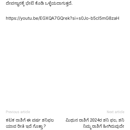
ದೇವಸ್ಥಾನಕ್ಕೆ ಭೇಟಿ ಕೊಡಿ ಒಳ್ಳೆಯದಾಗುತ್ತದೆ.
https://youtu.be/EGXQA7GQrek?si=s0Jo-b5cI5mG8zaH
Previous article
Next article
ಕಟಕ ರಾಶಿಗೆ ಈ ವರ್ಷ ಶನಿಫಲ
ಮಿಥುನ ರಾಶಿಗೆ 2024ರ ಶನಿ ಫಲ, ಶನಿ
ಯಾವ ರೀತಿ ಇದೆ ಗೊತ್ತಾ.?
ನಿಮ್ಮ ರಾಶಿಗೆ ಹೀಗಿರುವುದೇ