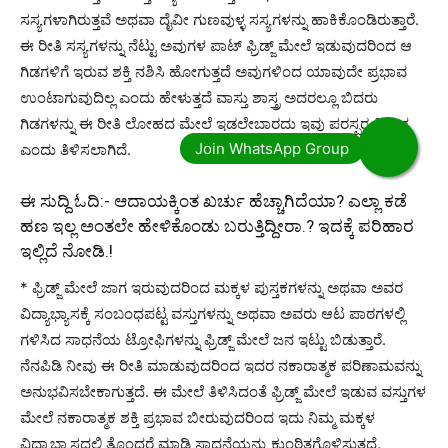
ಸಸ್ಯಗಳಾಗಿರುತ್ತವೆ ಅಥವಾ ದೈವೀ ಗುಣವುಳ್ಳ ಸಸ್ಯಗಳನ್ನು ಹಾಕಿಕೊಂಡಿರುತ್ತಾರೆ.
ಈ ರೀತಿ ಸಸ್ಯಗಳನ್ನು ನೆಟ್ಟು ಅವುಗಳ ಪಾಟ್ ಫ್ರಿಡ್ಜ್ ಮೇಲೆ ಇಡುವುದರಿಂದ ಆ
ಗಿಡಗಳಿಗೆ ಇರುವ ಶಕ್ತಿ ನಶಿಸಿ ಹೋಗುತ್ತದೆ ಅವುಗಳಿಂದ ಯಾವುದೇ ಪ್ರಭಾವ
ಉಂಟಾಗುವುದಿಲ್ಲ ಎಂದು ಹೇಳುತ್ತದೆ ವಾಸ್ತು ಶಾಸ್ತ್ರ ಅದರಲ್ಲೂ ಬಿದರು
ಗಿಡಗಳನ್ನು ಈ ರೀತಿ ಲೋಹದ ಮೇಲೆ ಇಡಲೇಬಾರದು ಇವು ಪರಸ್ಪರ ವಿರುದ್ಧ
ಎಂದು ತಿಳಿಸಲಾಗಿದೆ.
ಈ ಸುದ್ದಿ ಓದಿ:-
ಆದಾಯಕ್ಕಿಂತ ಖರ್ಚು ಹೆಚ್ಚಾಗಿದೆಯಾ? ಎಲ್ಲಾ ಕಡೆ
ಹಣ ಇಲ್ಲ ಅಂತಲೇ ಹೇಳಿಕೊಂಡು ಬರುತ್ತಿದ್ದೀರಾ.? ಇದಕ್ಕೆ ಪರಿಹಾರ
ಇಲ್ಲಿದೆ ನೋಡಿ.!
* ಫ್ರಿಡ್ಜ್ ಮೇಲೆ ಜಾಗ ಇರುವುದರಿಂದ ಮಕ್ಕಳ ಪುಸ್ತಕಗಳನ್ನು ಅಥವಾ ಅವರ
ವಿದ್ಯಾಭ್ಯಾಸಕ್ಕೆ ಸಂಬಂಧಪಟ್ಟ ವಸ್ತುಗಳನ್ನು ಅಥವಾ ಅವರು ಆಟ ಪಾಠಗಳಲ್ಲಿ
ಗಳಿಸಿದ ಸಾಧನೆಯ ಟ್ರೋಫಿಗಳನ್ನು ಫ್ರಿಡ್ಜ್ ಮೇಲೆ ಜನ ಇಟ್ಟು ಬಿಡುತ್ತಾರೆ.
ನೆನಪಿಡಿ ನೀವು ಈ ರೀತಿ ಮಾಡುವುದರಿಂದ ಇದರ ನಕಾರಾತ್ಮಕ ಪರಿಣಾಮವನ್ನು
ಅನುಭವಿಸಬೇಕಾಗುತ್ತದೆ. ಈ ಮೇಲೆ ತಿಳಿಸಿದಂತೆ ಫ್ರಿಡ್ಜ್ ಮೇಲೆ ಇಡುವ ವಸ್ತುಗಳ
ಮೇಲೆ ನಕಾರಾತ್ಮಕ ಶಕ್ತಿ ಪ್ರಭಾವ ಬೀರುವುದರಿಂದ ಇದು ನಿಮ್ಮ ಮಕ್ಕಳ
ವಿದ್ಯಾಭ್ಯಾಸದಲ್ಲಿ ತೊಂದರೆ ಮಾಡಿ ಸಾಧನೆಯನ್ನು ಕುಂಠಿತಗೊಳಿಸುತ್ತದೆ.