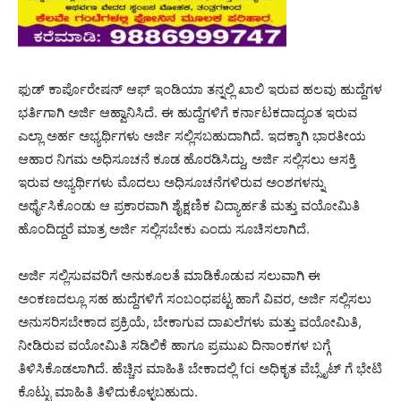
ಫುಡ್ ಕಾರ್ಪೊರೇಷನ್ ಆಫ್ ಇಂಡಿಯಾ ತನ್ನಲ್ಲಿ ಖಾಲಿ ಇರುವ ಹಲವು ಹುದ್ದೆಗಳ
ಭರ್ತಿಗಾಗಿ ಅರ್ಜಿ ಆಹ್ವಾನಿಸಿದೆ. ಈ ಹುದ್ದೆಗಳಿಗೆ ಕರ್ನಾಟಕದಾದ್ಯಂತ ಇರುವ
ಎಲ್ಲಾ ಅರ್ಹ ಅಭ್ಯರ್ಥಿಗಳು ಅರ್ಜಿ ಸಲ್ಲಿಸಬಹುದಾಗಿದೆ. ಇದಕ್ಕಾಗಿ ಭಾರತೀಯ
ಆಹಾರ ನಿಗಮ ಅಧಿಸೂಚನೆ ಕೂಡ ಹೊರಡಿಸಿದ್ದು, ಅರ್ಜಿ ಸಲ್ಲಿಸಲು ಆಸಕ್ತಿ
ಇರುವ ಅಭ್ಯರ್ಥಿಗಳು ಮೊದಲು ಅಧಿಸೂಚನೆಗಳಿರುವ ಅಂಶಗಳನ್ನು
ಅರ್ಥೈಸಿಕೊಂಡು ಆ ಪ್ರಕಾರವಾಗಿ ಶೈಕ್ಷಣಿಕ ವಿದ್ಯಾರ್ಹತೆ ಮತ್ತು ವಯೋಮಿತಿ
ಹೊಂದಿದ್ದರೆ ಮಾತ್ರ ಅರ್ಜಿ ಸಲ್ಲಿಸಬೇಕು ಎಂದು ಸೂಚಿಸಲಾಗಿದೆ.
ಅರ್ಜಿ ಸಲ್ಲಿಸುವವರಿಗೆ ಅನುಕೂಲತೆ ಮಾಡಿಕೊಡುವ ಸಲುವಾಗಿ ಈ
ಅಂಕಣದಲ್ಲೂ ಸಹ ಹುದ್ದೆಗಳಿಗೆ ಸಂಬಂಧಪಟ್ಟ ಹಾಗೆ ವಿವರ, ಅರ್ಜಿ ಸಲ್ಲಿಸಲು
ಅನುಸರಿಸಬೇಕಾದ ಪ್ರಕ್ರಿಯೆ, ಬೇಕಾಗುವ ದಾಖಲೆಗಳು ಮತ್ತು ವಯೋಮಿತಿ,
ನೀಡಿರುವ ವಯೋಮಿತಿ ಸಡಿಲಿಕೆ ಹಾಗೂ ಪ್ರಮುಖ ದಿನಾಂಕಗಳ ಬಗ್ಗೆ
ತಿಳಿಸಿಕೊಡಲಾಗಿದೆ. ಹೆಚ್ಚಿನ ಮಾಹಿತಿ ಬೇಕಾದಲ್ಲಿ fci ಅಧಿಕೃತ ವೆಬ್ಸೈಟ್ ಗೆ ಭೇಟಿ
ಕೊಟ್ಟು ಮಾಹಿತಿ ತಿಳಿದುಕೊಳ್ಳಬಹುದು.