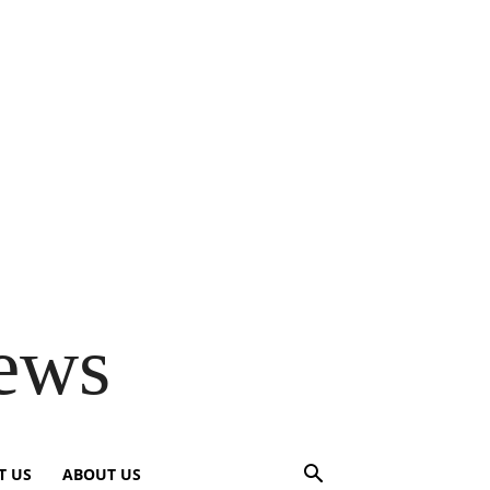
ews
T US
ABOUT US