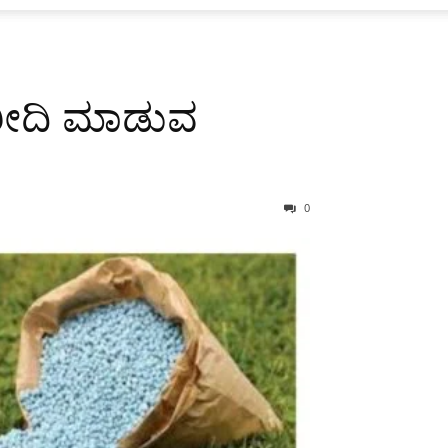
 ಖರೀದಿ ಮಾಡುವ
0