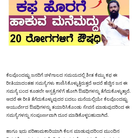
ಕೆಲವೊಂದಷ್ಟು ಜನರಿಗೆ ಚಳಿಗಾಲದ ಸಮಯದಲ್ಲಿ ಶೀತ ಕೆಮ್ಮು ಕಫ ಈ
ರೀತಿಯಾದಂತಹ ಸಮಸ್ಯೆಗಳು ಕಾಣಿಸಿಕೊಳ್ಳುತ್ತಿರುತ್ತದೆ ಆದರೆ ಹೆಚ್ಚಿನ ಜನ ಈ
ಸಮಸ್ಯೆ ಬಂದ ಕೂಡಲೇ ಆಸ್ಪತ್ರೆಗಳಿಗೆ ಹೋಗಿ ಔಷಧಿಗಳನ್ನು ತೆಗೆದುಕೊಳ್ಳುತ್ತಾರೆ.
ಆದರೆ ಈ ರೀತಿ ತೆಗೆದುಕೊಳ್ಳುವುದರ ಬದಲು ಮನೆಯಲ್ಲಿಯೇ ಕೆಲವೊಂದಷ್ಟು
ಆಯುರ್ವೇದ ಔಷಧಿಗಳನ್ನು ತಯಾರಿಸಿಕೊಂಡು ಸೇವನೆ ಮಾಡುವುದರಿಂದ ಈ
ಸಮಸ್ಯೆಗಳನ್ನು ಸಂಪೂರ್ಣವಾಗಿ ದೂರ ಮಾಡಿಕೊಳ್ಳಬಹುದಾಗಿದೆ.
ಹಾಗೂ ಇದು ಪರಿಣಾಮಕಾರಿಯಾಗಿ ಕೆಲಸ ಮಾಡುವುದರಿಂದ ಮುಂದಿನ