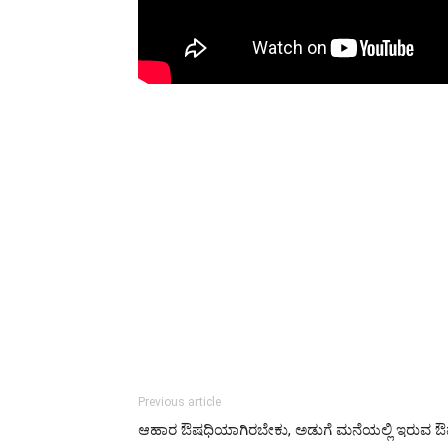
Previous article
ಆಹಾರ ಔಷಧಿಯಾಗಿರಬೇಕು, ಅಡುಗೆ ಮನೆಯಲ್ಲಿ ಇರುವ 