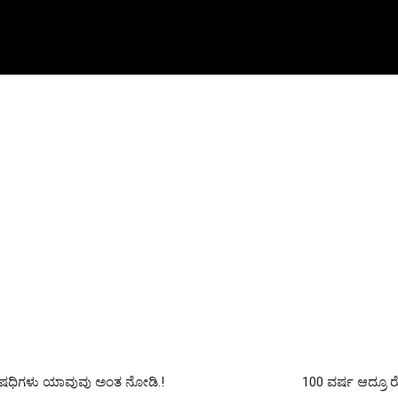
ಔಷಧಿಗಳು ಯಾವುವು ಅಂತ ನೋಡಿ.!
100 ವರ್ಷ ಆದ್ರೂ ರ