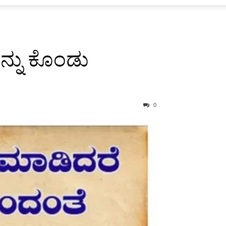
ನ್ನು ಕೊಂಡು
0