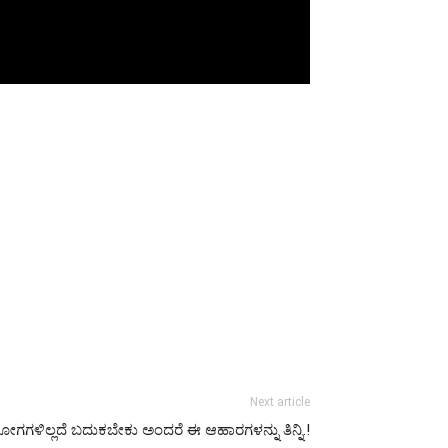
Next article
ೋಗಗಳಿಲ್ಲದೆ ಬದುಕಬೇಕು ಅಂದರೆ ಈ ಆಹಾರಗಳನ್ನು ತಿನ್ನಿ.!