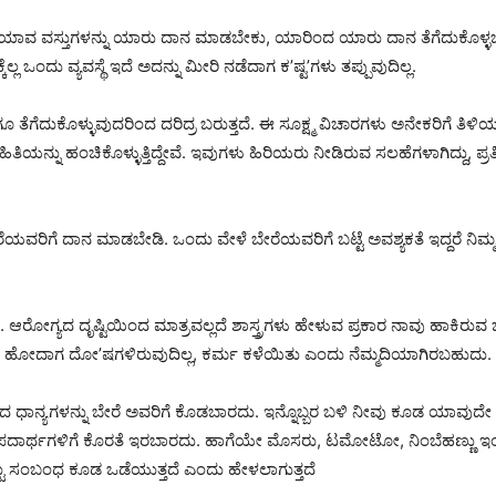
ತಿ ಇದೆ. ಯಾವ ವಸ್ತುಗಳನ್ನು ಯಾರು ದಾನ ಮಾಡಬೇಕು, ಯಾರಿಂದ ಯಾರು ದಾನ ತೆಗೆದುಕ
ಂದು ವ್ಯವಸ್ಥೆ ಇದೆ ಅದನ್ನು ಮೀರಿ ನಡೆದಾಗ ಕ’ಷ್ಟ’ಗಳು ತಪ್ಪುವುದಿಲ್ಲ.
ತೆಗೆದುಕೊಳ್ಳುವುದರಿಂದ ದರಿದ್ರ ಬರುತ್ತದೆ. ಈ ಸೂಕ್ಷ್ಮ ವಿಚಾರಗಳು ಅನೇಕರಿಗೆ ತಿಳಿ
ಾಹಿತಿಯನ್ನು ಹಂಚಿಕೊಳ್ಳುತ್ತಿದ್ದೇವೆ. ಇವುಗಳು ಹಿರಿಯರು ನೀಡಿರುವ ಸಲಹೆಗಳಾಗಿದ್ದು,
ಯವರಿಗೆ ದಾನ ಮಾಡಬೇಡಿ. ಒಂದು ವೇಳೆ ಬೇರೆಯವರಿಗೆ ಬಟ್ಟೆ ಅವಶ್ಯಕತೆ ಇದ್ದರೆ ನಿಮ್ಮ
ವೆ. ಆರೋಗ್ಯದ ದೃಷ್ಟಿಯಿಂದ ಮಾತ್ರವಲ್ಲದೆ ಶಾಸ್ತ್ರಗಳು ಹೇಳುವ ಪ್ರಕಾರ ನಾವು ಹಾಕಿ
ಂಡು ಹೋದಾಗ ದೋ’ಷಗಳಿರುವುದಿಲ್ಲ, ಕರ್ಮ ಕಳೆಯಿತು ಎಂದು ನೆಮ್ಮದಿಯಾಗಿರಬಹುದು.
ಧಾನ್ಯಗಳನ್ನು ಬೇರೆ ಅವರಿಗೆ ಕೊಡಬಾರದು. ಇನ್ನೊಬ್ಬರ ಬಳಿ ನೀವು ಕೂಡ ಯಾವುದೇ 
ರ ಪದಾರ್ಥಗಳಿಗೆ ಕೊರತೆ ಇರಬಾರದು. ಹಾಗೆಯೇ ಮೊಸರು, ಟಮೋಟೋ, ನಿಂಬೆಹಣ್ಣು 
್ಟು ಸಂಬಂಧ ಕೂಡ ಒಡೆಯುತ್ತದೆ ಎಂದು ಹೇಳಲಾಗುತ್ತದೆ