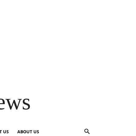
ews
T US
ABOUT US