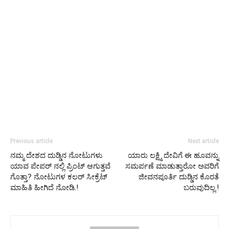
Previous article
Next article
ನಮ್ಮ ದೇಶದ ದುಡ್ಡಿನ ನೋಟುಗಳು
ಯಾರು ಲಕ್ಷ್ಮಿ ದೇವಿಗೆ ಈ ಹೂವನ್ನು
ಯಾವ ಪೇಪರ್ ನಲ್ಲಿ ಪ್ರಿಂಟ್ ಆಗುತ್ತವೆ
ಸಮರ್ಪಣೆ ಮಾಡುತ್ತಾರೋ ಅವರಿಗೆ
ಗೊತ್ತಾ? ನೋಟುಗಳ ಕಲರ್ ಸೀಕ್ರೆಟ್
ಜೀವನಪೂರ್ತಿ ದುಡ್ಡಿನ ಕೊರತೆ
ಮಾಹಿತಿ ಹೀಗಿದೆ ನೋಡಿ.!
ಬರುವುದಿಲ್ಲ.!