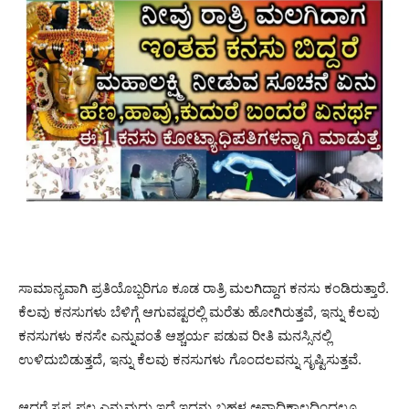
ಸಾಮಾನ್ಯವಾಗಿ ಪ್ರತಿಯೊಬ್ಬರಿಗೂ ಕೂಡ ರಾತ್ರಿ ಮಲಗಿದ್ದಾಗ ಕನಸು ಕಂಡಿರುತ್ತಾರೆ.
ಕೆಲವು ಕನಸುಗಳು ಬೆಳಿಗ್ಗೆ ಆಗುವಷ್ಟರಲ್ಲಿ ಮರೆತು ಹೋಗಿರುತ್ತವೆ, ಇನ್ನು ಕೆಲವು
ಕನಸುಗಳು ಕನಸೇ ಎನ್ನುವಂತೆ ಆಶ್ಚರ್ಯ ಪಡುವ ರೀತಿ ಮನಸ್ಸಿನಲ್ಲಿ
ಉಳಿದುಬಿಡುತ್ತದೆ, ಇನ್ನು ಕೆಲವು ಕನಸುಗಳು ಗೊಂದಲವನ್ನು ಸೃಷ್ಟಿಸುತ್ತವೆ.
ಆದರೆ ಸ್ವಪ್ನ ಫಲ ಎನ್ನುವುದು ಇದೆ ಇದನ್ನು ಬಹಳ ಅನಾಧಿಕಾಲದಿಂದಲೂ