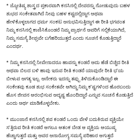
* ಜ್ಯೋತಿಷ್ಯ ಶಾಸ್ತ್ರದ ಪ್ರಕಾರವಾಗಿ ಕನಸಿನಲ್ಲಿ ದೇವರನ್ನು ನೋಡುವುದು ಬಹಳ
ಶುಭದ ಸಂಕೇತವಾಗಿದೆ ನೀವು ಬಹಳ ಕಷ್ಟದಲ್ಲಿದ್ದಾಗ ಅಥವಾ
ಹೇಳಿಕೊಳ್ಳಲಾಗದ ಧರ್ಮ ಸಂಕಟ ಅನುಭವಿಸುತ್ತಿದ್ದಾಗ ಈ ರೀತಿ ಭಗವಂತ
ನಿಮ್ಮ ಕನಸಿನಲ್ಲಿ ಕಾಣಿಸಿಕೊಂಡರೆ ನಿಮ್ಮ ಪ್ರಾರ್ಥನೆ ಅವರಿಗೆ ಸಲ್ಲಿಕೆಯಾಗಿದೆ,
ನಿಮ್ಮ ಸಮಸ್ಯೆ ಶೀಘ್ರವೇ ಬಗೆಹರಿಯುತ್ತದೆ ಎಂದು ಸೂಚನೆ ಕೊಡುತ್ತಿದ್ದಾರೆ
ಎಂದರ್ಥ.
* ನಿಮ್ಮ ಕನಸಿನಲ್ಲಿ ನೀವೇನಾದರೂ ಹಾವನ್ನು ಕಂಡರೆ ಅದು ಹೆಡೆ ಬಿಚ್ಚಿದ ರೀತಿ
ಅಥವಾ ಬಿಲದ ಬಳಿ ಹಾವು ಇರುವ ರೀತಿ ಕಂಡರೆ ಯಾವುದೇ ರೀತಿ ಭ’ಯ
ಬೀಳುವ ಅಗತ್ಯ ಇಲ್ಲ. ಅನೇಕರು ಇದನ್ನು ತಪ್ಪು ತಿಳಿದುಕೊಂಡಿದ್ದಾರೆ ಈ
ಸಂಕೇತವು ಕೂಡ ಶುಭ ಸಂಕೇತವೇ ಆಗಿದ್ದು ನಿಮ್ಮ ಕ’ಷ್ಟಗಳಿಂದ ಹೊರಬಂದು
ಹೊಸ ಜೀವನ ಆರಂಭಿಸುವ ಅದೃಷ್ಟ ಹೊಂದಿದ್ದಾರೆ ಎನ್ನುವ ಸೂಚನೆ ಕೊಡುತ್ತಿದೆ
ಎಂದು ಅರ್ಥ ಮಾಡಿಕೊಳ್ಳಬೇಕು.
* ಮುಂಜಾನೆ ಕನಸಿನಲ್ಲಿ ಶವ ಕಂಡರೆ ಒಂದು ವೇಳೆ ಬದುಕಿರುವ ವ್ಯಕ್ತಿಯೇ
ಸ’ತ್ತಿರುವ ರೀತಿ ಕಂಡರೆ ಆಗಲೂ ಆತಂಕ ಬೇಡ ಆ ವ್ಯಕ್ತಿಯ ಆಯುಷ್ಯ
ಹೆಚ್ಚಾಗುತ್ತದೆ ಮತ್ತು ಅವರ ಅನಾರೋಗ್ಯ ಸಮಸ್ಯೆ ಪರಿಹಾರ ಆಗುತ್ತದೆ