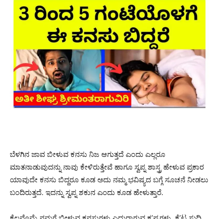
ಬೆಳಗಿನ ಜಾವ ಬೀಳುವ ಕನಸು ನಿಜ ಆಗುತ್ತದೆ ಎಂದು ಎಲ್ಲರೂ
ಮಾತನಾಡುವುದನ್ನು ನಾವು ಕೇಳಿರುತ್ತೇವೆ ಹಾಗೂ ಸ್ವಪ್ನ ಶಾಸ್ತ್ರ ಹೇಳುವ ಪ್ರಕಾರ
ಯಾವುದೇ ಕನಸು ಬಿದ್ದರೂ ಕೂಡ ಅದು ನಮ್ಮ ಭವಿಷ್ಯದ ಬಗ್ಗೆ ಸೂಚನೆ ನೀಡಲು
ಬಂದಿರುತ್ತದೆ. ಇದನ್ನು ಸ್ವಪ್ನ ಶಕುನ ಎಂದು ಕೂಡ ಹೇಳುತ್ತಾರೆ.
ಕೆಲವೊಮ್ಮೆ ನಮಗೆ ಬೀಳುವ ಕನಸುಗಳು ಎದುರಾಗುವ ಕ’ಷ್ಟಗಳು, ಕೆ’ಟ್ಟ ಸುದ್ದಿ