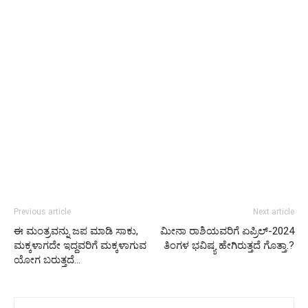
Previous article
Next article
ಈ ಮಂತ್ರವನ್ನು ಜಪ ಮಾಡಿ ಸಾಕು,
ಮೀನಾ ರಾಶಿಯವರಿಗೆ ಏಪ್ರಿಲ್-2024
ಮಕ್ಕಳಾಗದೇ ಇದ್ದವರಿಗೆ ಮಕ್ಕಳಾಗುವ
ತಿಂಗಳ ಭವಿಷ್ಯ ಹೇಗಿರುತ್ತದೆ ಗೊತ್ತಾ.?
ಯೋಗ ಬರುತ್ತದೆ…