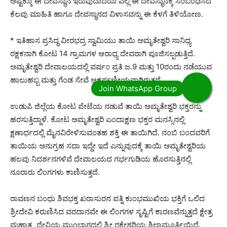
ಅಷ್ಟಕ್ಕೂ ಈ ದೇವಸ್ಥಾನ ಇರುವುದಾದರೂ ಎಲ್ಲಿ ಈ ದೇವಸ್ಥಾನಕ್ಕೆ ಸಂಬಂಧಿಸಿದ
ಕೆಲವು ಮಾಹಿತಿ ಹಾಗೂ ದೇವಸ್ಥಾನದ ವಿಳಾಸವನ್ನು ಈ ಕೆಳಗೆ ತಿಳಿಯೋಣ.
* ಇತಿಹಾಸ ಪ್ರಸಿದ್ಧ ವೀರಭದ್ರ ಸ್ವಾಮಿಯು ತಾಯಿ ಅಮೃತೇಶ್ವರಿ ಸಾನಿಧ್ಯ
ರಕ್ಷಕನಾಗಿ ಕೋಟ 14 ಗ್ರಾಮಗಳ ಆರಾಧ್ಯ ದೇವರಾಗಿ ಪೂಜಿಸಲ್ಪಡುತ್ತಿದೆ.
ಅಮೃತೇಶ್ವರಿ ದೇವಾಲಯದಲ್ಲಿ ವರ್ಷಂ ಪ್ರತಿ ಜ.9 ಮತ್ತು 10ರಂದು ನಡೆಯುವ
ಹಾಲುಹಬ್ಬ ಮತ್ತು ಗೆಂಡ ಸೇವೆ ಆಕರ್ಷಣೀಯವಾಗಿರುತ್ತದೆ.
ಉಡುಪಿ ಜಿಲ್ಲೆಯ ಕೋಟ ಪೇಟೆಯ ನಡುವೆ ತಾಯಿ ಅಮೃತೇಶ್ವರಿ ಭಕ್ತರನ್ನು
ಹರಸುತ್ತಿದ್ದಾಳೆ. ಕೋಟ ಅಮೃತೇಶ್ವರಿ ಎಂದಾಕ್ಷಣ ಭಕ್ತರ ಮನಸ್ಸಿನಲ್ಲಿ
ಕ್ಷಣಾರ್ಧದಲ್ಲಿ ಮೈನವಿರೇಳಿಸುವಂತಹ ಶಕ್ತಿ ಈ ತಾಯಿಗಿದೆ. ನಂಬಿ ಬಂದವರಿಗೆ
ತಾಯಿಯ ಅನುಗ್ರಹ ಸದಾ ಇದ್ದೇ ಇದೆ ಎನ್ನುವುದಕ್ಕೆ ತಾಯಿ ಅಮೃತೇಶ್ವರಿಯ
ಹಲವು ನಿದರ್ಶನಗಳಿವೆ ದೇವಾಲಯದ ಗರ್ಭಗುಡಿಯ ಹೊರಸುತ್ತಿನಲ್ಲಿ
ನೂರಾರು ಲಿಂಗಗಳು ಕಾಣಿಸುತ್ತದೆ.
ರಾವಣನ ಬಂಧು ಶಿವಭಕ್ತ ಖರಾಸುರನ ಪತ್ನಿ ಕುಂಭಮುಖಿಯ ಭಕ್ತಿಗೆ ಒಲಿದ
ಶ್ರೀದೇವಿ ಕರುಣಿಸಿದ ವರದಾನವೇ ಈ ಲಿಂಗಗಳ ಸೃಷ್ಟಿಗೆ ಕಾರಣವೆನ್ನುತ್ತದೆ ಕ್ಷೇತ್ರ
ಮಹಾತ್ಮ, ದೇವಿಯ ಮುಂಭಾಗದಲ್ಲಿ ಶ್ರೀ ರಕ್ತೇಶ್ವರಿಯ ಶಿಲಾಮೂರ್ತಿಯಿದೆ.