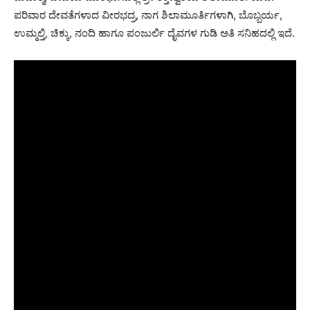
ಪರಿವಾರ ದೇವತೆಗಳಾದ ವೀರಭದ್ರ, ನಾಗ ಶಿಲಾಮೂರ್ತಿಗಳಾಗಿ, ಬೊಬ್ಬರ್ಯ,
ಉಮ್ಮಲ್ತಿ, ಚಿಕ್ಕು, ನಂದಿ ಹಾಗೂ ಪಂಜುರ್ಲಿ ದೈವಗಳ ಗುಡಿ ಅತಿ ಸನಿಹದಲ್ಲಿ ಇದೆ.