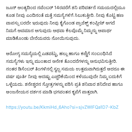
ಜೂನ್ ಅಂತ್ಯದಿಂದ ನವೆಂಬರ್ 14ರವರೆಗೆ ಶನಿ ಪರಿವರ್ತನೆ ಸಮಯದಲ್ಲಿಯೂ
ಕೂಡ ನೀವು ಎಂದಿನಂತೆ ಮತ್ತೆ ಸಮಸ್ಯೆಗಳಿಗೆ ಸಿಲುಕುತ್ತೀರಿ. ನೀವು ಕೊಟ್ಟ ಹಣ
ವಾಪಸ್ಸು ಬರದೇ ಇರುವುದು ನೀವು ಕೈಗೊಂಡ ಪ್ರಾಜೆಕ್ಟ್ ಕಂಪ್ಲೀಟ್ ಆಗದೆ
ನಿಮಗೆ ಅವಮಾನ ಆಗುವುದು ಅಥವಾ ಕೆಲವೊಮ್ಮೆ ನಿಮ್ಮನ್ನು ಅಪಾರ್ಥ
ಮಾಡಿಕೊಂಡು ಬೇರೆಯವರು ನೋಯಿಸುವುದು.
ಆರೋಗ್ಯ ಸಮಸ್ಯೆಯಲ್ಲಿ ಎಡವಟ್ಟು, ಹಲ್ಲು ಹಾಗೂ ಕಣ್ಣಿಗೆ ಸಂಬಂಧಿಸಿದೆ
ಸಮಸ್ಯೆಗಳು ಇನ್ನು ಮುಂತಾದ ಅನೇಕ ತೊಂದರೆಗಳನ್ನು ಅನುಭವಿಸುತ್ತೀರಿ.
ನಂತರ ಡಿಸೆಂಬರ್ ತಿಂಗಳಿನಲ್ಲಿ ಸ್ವಲ್ಪ ಸಮಯ ಉತ್ತಮವಾಗಿರುತ್ತದೆ ಆದರೂ ಈ
ವರ್ಷ ಪೂರ್ತಿ ನೀವು ಆದಷ್ಟು ಎಚ್ಚರಿಕೆಯಿಂದ ಕಳೆಯುವುದೇ ನಿಮ್ಮ ಬದುಕಿಗೆ
ಒಳ್ಳೆಯದು. ಶನೇಶ್ಚರನ ಸ್ತೋತ್ರಗಳನ್ನು ಪಠಿಸಿ ಪ್ರತಿ ಶನಿವಾರ ಶನಿದೇವ ಹಾಗೂ
ಆಂಜನೇಯನ ದರ್ಶನ ಮಾಡಿ ಭಗವಂತನ ಕೃಪೆಗೆ ಪಾತ್ರರಾಗಿ.
https://youtu.be/KkmiHd_6Aho?si=sjvZWlFQa1D7-KbZ