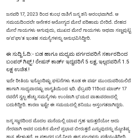
ಜನವರಿ 17, 2023 ರಿಂದ ಕುಂಭ ರಾಶಿಗೆ ಜನ್ಮ ಶನಿ ಆರಂಭವಾಗಿದೆ. ಆ
ಸಮಯದಿಂದಲೇ ಅನೇಕರ ಆರೋಗ್ಯದ ಮೇಲೆ ಪರಿಣಾಮ ಬೀರಿದೆ. ದೇಹದ
ಮೇಲೆ ಗಾಯಗಳು ಆಗುವುದು, ಮುಖದ ಮೇಲೆ ಗಾಯಗಳು ಅಥವಾ ಸಣ್ಣಪುಟ್ಟ
ಅ’ಪ’ಘಾ’ತ ಇಂತಹ ಸಮಸ್ಯೆಗಳನ್ನು ಅನುಭವಿಸಿದ್ದೀರಿ.
ಈ ಸುದ್ದಿ ಓದಿ:-
ಬಡ ಹಾಗೂ ಮಧ್ಯಮ ವರ್ಗದವರಿಗೆ ಸರ್ಕಾರದಿಂದ
ಬಂಪರ್ ಗಿಫ್ಟ್.! ರೇಷನ್ ಕಾರ್ಡ್ ಇದ್ದವರಿಗೆ 5 ಲಕ್ಷ, ಇಲ್ಲದವರಿಗೆ 1.5
ಲಕ್ಷ ಉಚಿತ.!
ಇದೇ ರೀತಿಯ ಇನ್ನೊಂದಿಷ್ಟು ಘಟನೆಗಳು ಕೂಡ ಈ ವರ್ಷ ಮುಂದುವರಿಯಲಿದೆ
ಹಾಗಾಗಿ ಸಾಧ್ಯವಾದಷ್ಟು ಜಾಗೃತಿಯಿಂದ ಇರಿ. ಫೆಬ್ರವರಿ 11ರಿಂದ ಮಾರ್ಚ್ 17
ರವರೆಗೆ ಸ್ವಲ್ಪ ಹೆಚ್ಚು ಸಮಸ್ಯೆಗಳು ಉಂಟಾಗಿ ಭ’ಯದ ವಾತಾವರಣದಲ್ಲಿ
ಬದುಕಿದ್ದೀರಿ. ಕಾರಣ ಇಷ್ಟೇ ಈ ಸಮಯದಲ್ಲಿ ಶನಿಯು ಅಸ್ತಂಗತರಾಗಿದ್ದರು.
ಜನ್ಮ ಸ್ಥಾನದಿಂದ ಮೊದಲ ಮನೆಯಲ್ಲಿ ಯಾವ ಗ್ರಹ ಇರುತ್ತದೆಯೋ ಅದು
ನೇರವಾಗಿ ಅವರ ಬದುಕಿನ ಮೇಲೆ ಪ್ರಭಾವ ಬೀರುತ್ತದೆ ಎನ್ನುವುದನ್ನು ಜ್ಯೋತಿಷ್ಯ
ಶಾಸ್ತ್ರ ಹೇಳುತ್ತದೆ, ಆ ಪ್ರಕಾರದ ಬಗ್ಗೆ ನೀವು ಈಗ ಫಲಗಳನ್ನು ಪಡೆಯುತ್ತಿದ್ದೀರಿ.