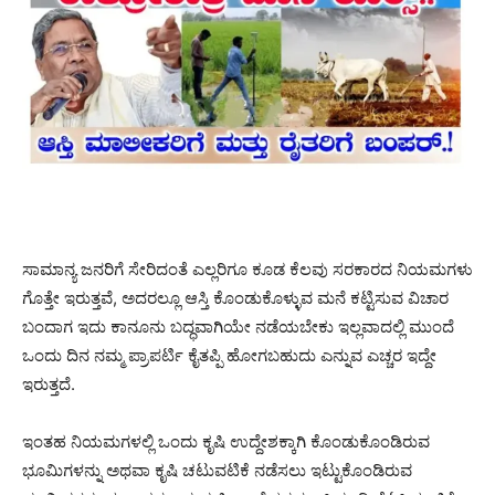
ಸಾಮಾನ್ಯ ಜನರಿಗೆ ಸೇರಿದಂತೆ ಎಲ್ಲರಿಗೂ ಕೂಡ ಕೆಲವು ಸರಕಾರದ ನಿಯಮಗಳು
ಗೊತ್ತೇ ಇರುತ್ತವೆ, ಅದರಲ್ಲೂ ಆಸ್ತಿ ಕೊಂಡುಕೊಳ್ಳುವ ಮನೆ ಕಟ್ಟಿಸುವ ವಿಚಾರ
ಬಂದಾಗ ಇದು ಕಾನೂನು ಬದ್ಧವಾಗಿಯೇ ನಡೆಯಬೇಕು ಇಲ್ಲವಾದಲ್ಲಿ ಮುಂದೆ
ಒಂದು ದಿನ ನಮ್ಮ ಪ್ರಾಪರ್ಟಿ ಕೈತಪ್ಪಿ ಹೋಗಬಹುದು ಎನ್ನುವ ಎಚ್ಚರ ಇದ್ದೇ
ಇರುತ್ತದೆ.
ಇಂತಹ ನಿಯಮಗಳಲ್ಲಿ ಒಂದು ಕೃಷಿ ಉದ್ದೇಶಕ್ಕಾಗಿ ಕೊಂಡುಕೊಂಡಿರುವ
ಭೂಮಿಗಳನ್ನು ಅಥವಾ ಕೃಷಿ ಚಟುವಟಿಕೆ ನಡೆಸಲು ಇಟ್ಟುಕೊಂಡಿರುವ