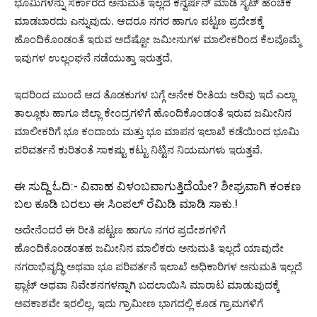
ಭೂಮಿಗಳನ್ನು ಸರ್ಕಾರದ ಅನುಮತಿ ಇಲ್ಲದೆ ಕನ್ವರ್ಷನ್ ಮಾಡಿ ಸೈಟ್ ಹಂಚಿಕೆ
ಮಾಡಬಾರದು ಎನ್ನುವುದು. ಆದರೂ ನಗರ ಹಾಗೂ ಪಟ್ಟಣ ಪ್ರದೇಶಕ್ಕೆ
ಹೊಂದಿಕೊಂಡಂತೆ ಇರುವ ಅದೆಷ್ಟೋ ಜಮೀನುಗಳ ಮಾಲೀಕರಿಂದ ಕೆಲವೊಮ್ಮೆ
ಇವುಗಳ ಉಲ್ಲಂಘನೆ ನಡೆಯುತ್ತಾ ಇರುತ್ತದೆ.
ಇದರಿಂದ ಮುಂದೆ ಆದ ತೊಡಕುಗಳ ಬಗ್ಗೆ ಅನೇಕ ರೀತಿಯ ಅರಿವು ಇದೆ ಎಲ್ಲಾ
ತಾಲ್ಲೂಕು ಹಾಗೂ ಜಿಲ್ಲಾ ಕೇಂದ್ರಗಳಿಗೆ ಹೊಂದಿಕೊಂಡಂತೆ ಇರುವ ಜಮೀನಿನ
ಮಾಲೀಕರಿಗೆ ಭೂ ಕಂದಾಯ ಮತ್ತು ಭೂ ಮಾಪನ ಇಲಾಖೆ ಕಡೆಯಿಂದ ಭೂಮಿ
ಪರಿವರ್ತನೆ ಕುರಿತಂತೆ ಸಾಕಷ್ಟು ಕಟ್ಟು ನಿಟ್ಟಿನ ನಿಯಮಗಳು ಇರುತ್ತವೆ.
ಈ ಸುದ್ದಿ ಓದಿ:-
ವಿವಾಹ ವಿಳಂಬವಾಗುತ್ತಿದೆಯೇ? ಶೀಘ್ರವಾಗಿ ಕಂಕಣ
ಬಲ ಕೂಡಿ ಬರಲು ಈ ಸಿಂಪಲ್ ರೆಮಿಡಿ ಮಾಡಿ ಸಾಕು.!
ಅದೇನೆಂದರೆ ಈ ರೀತಿ ಪಟ್ಟಣ ಹಾಗೂ ನಗರ ಪ್ರದೇಶಗಳಿಗೆ
ಹೊಂದಿಕೊಂಡಂತಹ ಜಮೀನಿನ ಮಾಲಿಕರು ಅನುಮತಿ ಇಲ್ಲದೆ ಯಾವುದೇ
ನಗರಾಭಿವೃದ್ಧಿ ಅಥವಾ ಭೂ ಪರಿವರ್ತನೆ ಇಲಾಖೆ ಅಧಿಕಾರಿಗಳ ಅನುಮತಿ ಇಲ್ಲದೆ
ಫ್ಲಾಟ್ ಅಥವಾ ನಿವೇಶನಗಳನ್ನಾಗಿ ‌ಬದಲಾಯಿಸಿ ಮಾರಾಟ ಮಾಡುವುದಕ್ಕೆ
ಅವಕಾಶವೇ ಇರಲಿಲ್ಲ, ಇದು ಗ್ರಾಮೀಣ ಭಾಗದಲ್ಲಿ ಕೂಡ ಗ್ರಾಮಗಳಿಗೆ