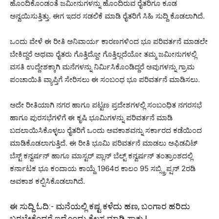
ಹೊಂದಿಕೊಂಡಂತೆ ಜಮೀನುಗಳನ್ನು ಹೊಂದಿರುವ ರೈತರಿಗೂ ಕೂಡ
ಅನ್ವಯಿಸುತ್ತಿತ್ತು. ಈಗ ಇದರ ಸಡಲಿಕೆ ಮಾಡಿ ರೈತರಿಗೆ ಸಿಹಿ ಸುದ್ದಿ ಕೊಡಲಾಗಿದೆ.
ಒಂದು ವೇಳೆ ಈ ರೀತಿ ಅನಿವಾರ್ಯ ಕಾರಣಗಳಿಂದ ಭೂ ಪರಿವರ್ತನೆ ಮಾಡಲೇ
ಬೇಕಿದ್ದರೆ ಅಥವಾ ರೈತರು ಗೊತ್ತಿದ್ದೋ ಗೊತ್ತಿಲ್ಲದೆಯೋ ತಮ್ಮ ಜಮೀನುಗಳಲ್ಲಿ
ವಸತಿ ಉದ್ದೇಶಕ್ಕಾಗಿ ಮನೆಗಳನ್ನು ನಿರ್ಮಿಸಿಕೊಂಡಿದ್ದರೆ ಅವುಗಳನ್ನು ಗ್ರಾಮ
ಪಂಚಾಯಿತಿ ವ್ಯಾಪ್ತಿಗೆ ಸೇರಿಸಲು ಈ ಸಂಬಂಧ ಭೂ ಪರಿವರ್ತನೆ ಮಾಡಿಸಲು.
ಅದೇ ರೀತಿಯಾಗಿ ನಗರ ಹಾಗೂ ಪಟ್ಟಣ ಪ್ರದೇಶಗಳಲ್ಲಿ ಸಂಬಂಧಿತ ನಗರಸಭೆ
ಹಾಗೂ ಪುರಸಭೆಗಳಿಗೆ ಈ ಕೃಷಿ ಭೂಮಿಗಳನ್ನು ಪರಿವರ್ತನೆ ಮಾಡಿ
ಬದಲಾಯಿಸಿಕೊಳ್ಳಲು ರೈತರಿಗೆ ಒಂದು ಅವಕಾಶವನ್ನು ಸರ್ಕಾರದ ಕಡೆಯಿಂದ
ಮಾಡಿಕೊಡಲಾಗುತ್ತಿದೆ. ಈ ರೀತಿ ಭೂಮಿ ಪರಿವರ್ತನೆ ಮಾಡಲು ಅಫಿಡವಿಟ್
ಬೆಸ್ಟ್ ಕನ್ವರ್ಷನ್ ಹಾಗೂ ಮಾಸ್ಟರ್ ಪ್ಲಾನ್ ಬೆಲ್ಟ್ ಕನ್ವರ್ಷನ್ ತಂತ್ರಾಂಶದಲ್ಲಿ
ಕರ್ನಾಟಕ ಭೂ ಕಂದಾಯ ಕಾಯ್ದೆ 1964ರ ಕಾಲಂ 95 ಸಬ್ಸ್ಕ್ರಿಪ್ಷನ್ 2ರಡಿ
ಅವಕಾಶ ಕಲ್ಪಿಸಿಕೊಡಲಾಗಿದೆ.
ಈ ಸುದ್ದಿ ಓದಿ:-
ಮನೆಯಲ್ಲಿ ಕಷ್ಟ ಕಳೆದು ಹಣ, ಬಂಗಾರ ಹರಿದು
ಬರಬೇಕೆಂದರೆ ಇದೊಂದು ಕೆಲಸ ಮಾಡಿ ಸಾಕು.!