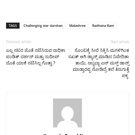
TAGS
Challenging star darshan
Malashree
Radhana Ram
Previous article
Next article
ಎಲ್ಲ ನಟರ ಜೊತೆ ನಟಿಸಿರುವ ರಾಧಿಕಾ
ಸೊಂಟಕ್ಕೆ ಸೀರೆ ಸಿಕ್ಕಿಸಿ ಮಗಳಿಗಿಂತ
ಪಂಡಿತ್ ದರ್ಶನ್ ಮತ್ತು ಸುದೀಪ್
ಸಖತ್ ಆಗಿ ಡ್ಯಾನ್ಸ್ ಮಾಡಿದ ನಿವೇದಿತಾ
ಜೊತೆ ಯಾಕೆ ನಟಿಸಿಲ್ಲ ಗೊತ್ತಾ.?
ತಾಯಿ, ಅಬ್ಬಬ್ಬಾ ಏನ್ ಮಸ್ತ್ ಡಾನ್ಸ್
ಮಾಡ್ತಾರಪ್ಪ ನೋಡಿದ್ರೆ ತಲೆ ತಿರುಗುತ್ತೆ
ಪಕ್ಕ.