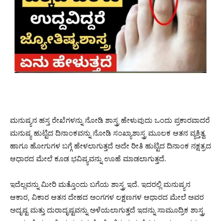
ಮನುಷ್ಯನ ಹಸ್ತ ರೇಖೆಗಳನ್ನು ನೋಡಿ ಶಾಸ್ತ್ರ ಹೇಳುವುದು ಒಂದು ಪ್ರಕಾರವಾದರೆ
ಮನುಷ್ಯ ಹುಟ್ಟಿದ ದಿನಾಂಕವನ್ನು ನೋಡಿ ಸಂಖ್ಯಾಶಾಸ್ತ್ರ ಮೂಲಕ ಆತನ ವ್ಯಕ್ತಿತ್ವ
ಹಾಗೂ ಹೋಗುಗಳ ಬಗ್ಗೆ ಹೇಳಲಾಗುತ್ತದೆ ಅದೇ ರೀತಿ ಹುಟ್ಟಿದ ದಿನಾಂಕ ನಕ್ಷತ್ರದ
ಆಧಾರದ ಮೇಲೆ ಕೂಡ ಭವಿಷ್ಯವನ್ನು ಊಹೆ ಮಾಡಲಾಗುತ್ತದೆ.
ಇದೆಲ್ಲವನ್ನು ಮೀರಿ ಮತ್ತೊಂದು ಬಗೆಯ ಶಾಸ್ತ್ರ ಇದೆ. ಇದರಲ್ಲಿ ಮನುಷ್ಯನ
ಆಕಾರ, ವಿಕಾರ ಆತನ ದೇಹದ ಅಂಗಗಳ ಲಕ್ಷಣಗಳ ಆಧಾರದ ಮೇಲೆ ಅವರ
ಅದೃಷ್ಟ ಮತ್ತು ದುರಾದೃಷ್ಟವನ್ನು ಅಳೆಯಲಾಗುತ್ತದೆ ಇದನ್ನು ಸಾಮೂದ್ರಿಕ ಶಾಸ್ತ್ರ