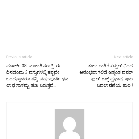
Previous article
Next article
ಮಾರ್ಚ್ 08, ಮಹಾಶಿವರಾತ್ರಿ. ಈ
ತುಲಾ ರಾಶಿಗೆ ಏಪ್ರಿಲ್ ನಿಂದ
ದಿನದಂದು 3 ವಸ್ತುಗಳಲ್ಲಿ ತಪ್ಪದೇ
ಆರಂಭವಾಗಲಿದೆ ಅತ್ಯಂತ ಪವರ್
ಒಂದನ್ನಾದರೂ ತನ್ನಿ, ವರ್ಷಪೂರ್ತಿ ಧನ
ಫುಲ್ ಶುಕ್ರ ಪ್ರಭಾವ, ಇದು
ಲಾಭ ಸಾಕಷ್ಟು ಹಣ ಬರುತ್ತದೆ…
ಬದಲಾವಣೆಯ ಕಾಲ.!