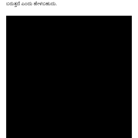
ಬರುತ್ತದೆ ಎಂದು ಹೇಳಬಹುದು.