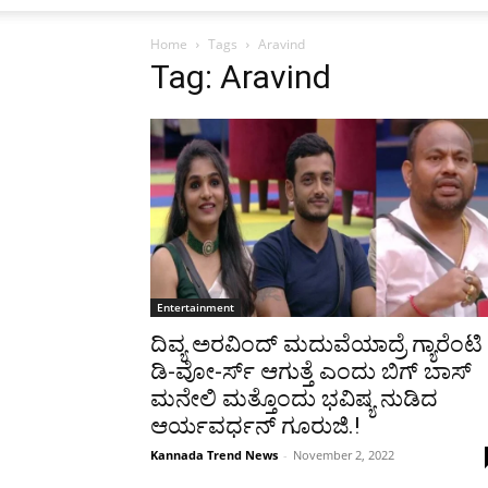
Home
Tags
Aravind
Tag: Aravind
Entertainment
ದಿವ್ಯ ಅರವಿಂದ್ ಮದುವೆಯಾದ್ರೆ ಗ್ಯಾರೆಂಟಿ
ಡಿ-ವೋ-ರ್ಸ್ ಆಗುತ್ತೆ ಎಂದು ಬಿಗ್ ಬಾಸ್
ಮನೇಲಿ ಮತ್ತೊಂದು ಭವಿಷ್ಯ ನುಡಿದ
ಆರ್ಯವರ್ಧನ್ ಗೂರುಜಿ.!
Kannada Trend News
-
November 2, 2022