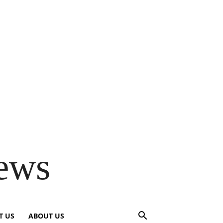
ews
T US
ABOUT US