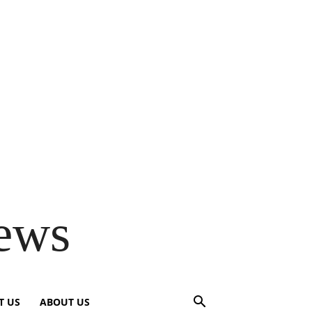
ews
T US
ABOUT US