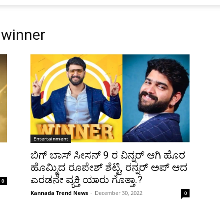
 winner
Entertainment
ಬಿಗ್ ಬಾಸ್ ಸೀಸನ್ 9 ರ ವಿನ್ನರ್ ಆಗಿ ಹೊರ
ಹೊಮ್ಮಿದ ರೂಪೇಶ್ ಶೆಟ್ಟಿ, ರನ್ನರ್ ಅಪ್ ಆದ
ಎರಡನೇ ವ್ಯಕ್ತಿ ಯಾರು ಗೊತ್ತಾ.?
0
Kannada Trend News
-
December 30, 2022
0