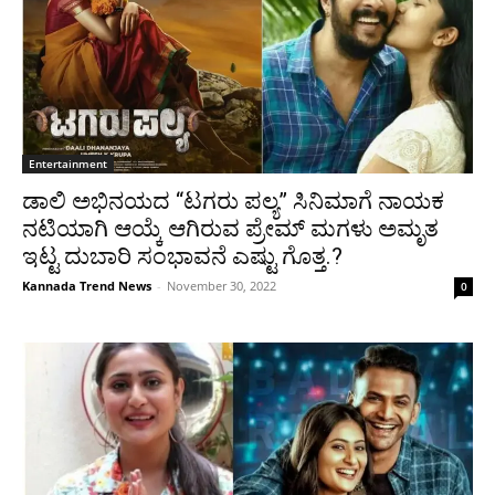
Entertainment
ಡಾಲಿ ಅಭಿನಯದ “ಟಗರು ಪಲ್ಯ” ಸಿನಿಮಾಗೆ ನಾಯಕ
ನಟಿಯಾಗಿ ಆಯ್ಕೆ ಆಗಿರುವ ಪ್ರೇಮ್ ಮಗಳು ಅಮೃತ
ಇಟ್ಟ ದುಬಾರಿ ಸಂಭಾವನೆ ಎಷ್ಟು ಗೊತ್ತ.?
Kannada Trend News
-
November 30, 2022
0