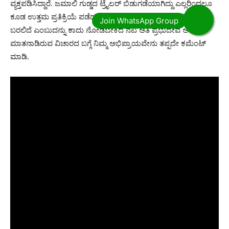
ವ್ಯಕ್ತಪಡಿಸಿದ್ದಾರೆ. ಜಮಾಲಿ ಗುಡ್ಡದ ಟ್ರೈಲರ್ ಬಿಡುಗಡೆಯಾಗಿದ್ದು ಎಲ್ಲರಿಂದಲೂ
ಕೂಡ ಉತ್ತಮ ಪ್ರತಿಕ್ರಿಯೆ ಪಡೆದುಕೊಂಡಿದೆ. ಈ ಸಿನಿಮಾ ಯಾವ ರೀತಿ ಮೂಡಿ
ಬರಲಿದೆ ಎಂಬುದನ್ನು ಕಾದು ನೋಡಬೇಕಿದೆ ನಟಿ ಅತಿ ಪ್ರಭುದೇವ ಅವರು
ಮಾತನಾಡಿರುವ ವಿಚಾರದ ಬಗ್ಗೆ ನಿಮ್ಮ ಅಭಿಪ್ರಾಯವೇನು ತಪ್ಪದೇ ಕಮೆಂಟ್
ಮಾಡಿ.