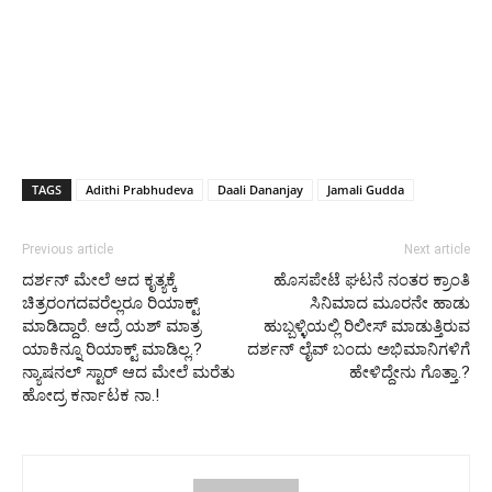
TAGS
Adithi Prabhudeva
Daali Dananjay
Jamali Gudda
Previous article
Next article
ದರ್ಶನ್ ಮೇಲೆ ಆದ ಕೃತ್ಯಕ್ಕೆ
ಹೊಸಪೇಟೆ ಘಟನೆ ನಂತರ ಕ್ರಾಂತಿ
ಚಿತ್ರರಂಗದವರೆಲ್ಲರೂ ರಿಯಾಕ್ಟ್
ಸಿನಿಮಾದ ಮೂರನೇ ಹಾಡು
ಮಾಡಿದ್ದಾರೆ. ಆದ್ರೆ ಯಶ್ ಮಾತ್ರ
ಹುಬ್ಬಳ್ಳಿಯಲ್ಲಿ ರಿಲೀಸ್ ಮಾಡುತ್ತಿರುವ
ಯಾಕಿನ್ನೂ ರಿಯಾಕ್ಟ್ ಮಾಡಿಲ್ಲ.?
ದರ್ಶನ್ ಲೈವ್ ಬಂದು ಅಭಿಮಾನಿಗಳಿಗೆ
ನ್ಯಾಷನಲ್ ಸ್ಟಾರ್ ಆದ ಮೇಲೆ ಮರೆತು
ಹೇಳಿದ್ದೇನು ಗೊತ್ತಾ.?
ಹೋದ್ರ ಕರ್ನಾಟಕ ನಾ.!