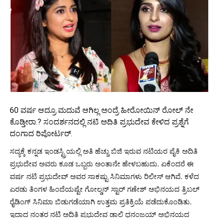
60 ವರ್ಷ ಆದ್ರೂ ಮದುವೆ ಆಗಿಲ್ಲ ಅಂದ್ರೆ ಹೀರೋಯಿನ್ ರೋಲ್‌ ನೇ
ಕೊಡ್ತೀರಾ.? ಸಂದರ್ಶನದಲ್ಲಿ ನಟಿ ಅದಿತಿ ಪ್ರಭುದೇವ ಕೇಳಿದ ಪ್ರಶ್ನೆಗೆ
ದಂಗಾದ ರಿಪೋರ್ಟರ್.
ಸದ್ಯಕ್ಕೆ ಕನ್ನಡ ಇಂಡಸ್ಟ್ರಿಯಲ್ಲಿ ಅತಿ ಹೆಚ್ಚು ಬಿಜಿ ಇರುವ ನಟಿಯರ ಪೈಕಿ ಅದಿತಿ
ಪ್ರಭುದೇವ ಅವರು ಕೂಡ ಒಬ್ಬರು ಅಂತಾನೇ ಹೇಳಬಹುದು. ಏಕೆಂದರೆ ಈ
ವರ್ಷ ನಟಿ ಪ್ರಭುದೇವ್ ಅವರ ಸಾಕಷ್ಟು ಸಿನಿಮಾಗಳು ರಿಲೀಸ್ ಆಗಿವೆ. ಕಳೆದ
ಎರಡು ತಿಂಗಳ ಹಿಂದೆಯಷ್ಟೇ ಗೋಲ್ಡನ್ ಸ್ಟಾರ್ ಗಣೇಶ್ ಅಭಿನಯದ ತ್ರಿಬಲ್
ರೈಡಿಂಗ್ ಸಿನಿಮಾ ಬಿಡುಗಡೆಯಾಗಿ ಉತ್ತಮ ಪ್ರತಿಕ್ರಿಯೆ ಪಡೆದುಕೊಂಡಿತು.
ಇದಾದ ನಂತರ ನಟಿ ಅದಿತಿ ಪ್ರಭುದೇವ ಡಾಲಿ ಧನಂಜಯ್ ಅಭಿನಯದ