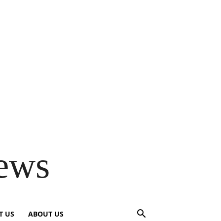
ews
T US
ABOUT US