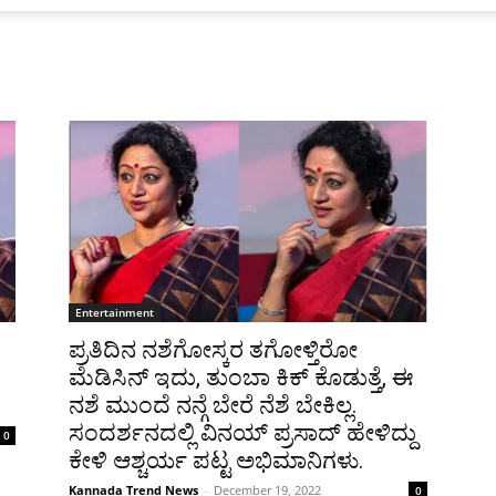
Entertainment
ಪ್ರತಿದಿನ ನಶೆಗೋಸ್ಕರ ತಗೋಳ್ತಿರೋ
ಮೆಡಿಸಿನ್ ಇದು, ತುಂಬಾ ಕಿಕ್ ಕೊಡುತ್ತೆ, ಈ
ನಶೆ ಮುಂದೆ ನನ್ಗೆ ಬೇರೆ ನೆಶೆ ಬೇಕಿಲ್ಲ.
ಸಂದರ್ಶನದಲ್ಲಿ ವಿನಯ್ ಪ್ರಸಾದ್ ಹೇಳಿದ್ದು
0
ಕೇಳಿ ಆಶ್ಚರ್ಯ ಪಟ್ಟ ಅಭಿಮಾನಿಗಳು.
Kannada Trend News
-
December 19, 2022
0