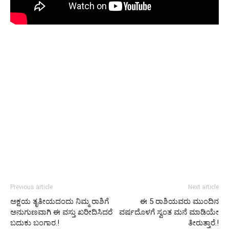
Previous article
Next article
ಅಕ್ಷಯ ತೃತೀಯದಂದು ನಿಮ್ಮ ರಾಶಿಗೆ
ಈ 5 ರಾಶಿಯವರು ಮುಂದಿನ
ಅನುಗುಣವಾಗಿ ಈ ವಸ್ತು ಖರೀದಿಸಿದರೆ
ವರ್ಷದೊಳಗೆ ಸ್ವಂತ ಮನೆ ಮಾಡಿಯೇ
ಬದುಕು ಬಂಗಾರ.!
ತೀರುತ್ತಾರೆ.!