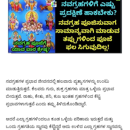
ನವಗ್ರಹಗಳ ಪ್ರಭಾವ ಜೀವನದಲ್ಲಿ ಹಲವಾರು ವ್ಯತ್ಯಾಸಗಳನ್ನು ಉಂಟು
ಮಾಡುತ್ತಿರುತ್ತದೆ. ಕೆಲವರು ಗುರು, ಶುಕ್ರ ಗ್ರಹಗಳು ಮಾತ್ರ ಒಳ್ಳೆಯ ಪ್ರಭಾವ
ಬೀರುತ್ತವೆ. ರಾಹು, ಕೇತು, ಶನಿ, ಕುಜ ಇಂತಹ ಗ್ರಹಗಳಿಂದ ಕೆಟ್ಟ
ಪ್ರಭಾವಗಳಾಗುತ್ತವೆ ಎಂದು ತಪ್ಪು ತಿಳಿದುಕೊಂಡಿದ್ದಾರೆ.
ಆದರೆ ಎಲ್ಲಾ ಗ್ರಹಗಳಿಂದಲೂ ಕೂಡ ಒಳ್ಳೆಯ ಪರಿಣಾಮ ಇರುತ್ತದೆ ಮತ್ತು
ಒಂದು ಗ್ರಹಗತಿಯ ಸ್ಥಾನವು ಕೆಟ್ಟಿದ್ದರೆ ಅದು ಉಳಿದ ಎಲ್ಲಾ ಗ್ರಹಗಳ ಸ್ಥಾನವನ್ನು