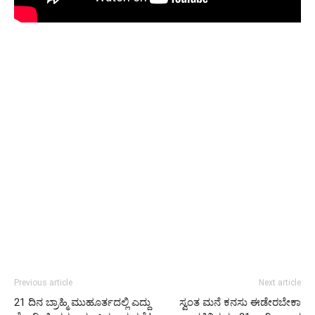
Previous article
Next article
21 ದಿನ ಬ್ರಾಹ್ಮಿ ಮುಹೂರ್ತದಲ್ಲಿ ಎದ್ದು
ಸ್ವಂತ ಮನೆ ಕನಸು ಈಡೇರಬೇಕಾ