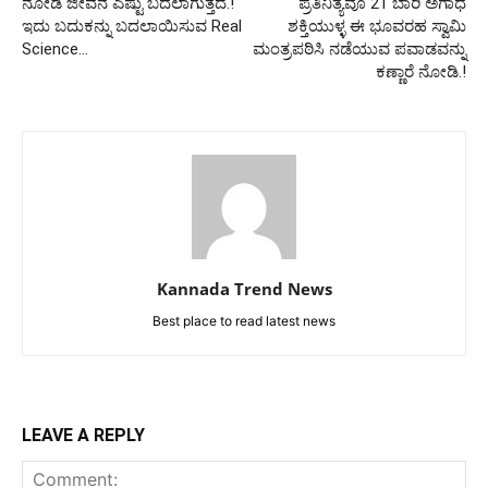
ನೋಡಿ ಜೀವನ ಎಷ್ಟು ಬದಲಾಗುತ್ತದೆ.!
ಪ್ರತಿನಿತ್ಯವೂ 21 ಬಾರಿ ಅಗಾಧ
ಇದು ಬದುಕನ್ನು ಬದಲಾಯಿಸುವ Real
ಶಕ್ತಿಯುಳ್ಳ ಈ ಭೂವರಹ ಸ್ವಾಮಿ
Science…
ಮಂತ್ರಪಠಿಸಿ ನಡೆಯುವ ಪವಾಡವನ್ನು
ಕಣ್ಣಾರೆ ನೋಡಿ.!
Kannada Trend News
Best place to read latest news
LEAVE A REPLY