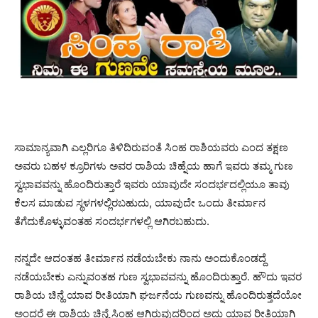
ಸಾಮಾನ್ಯವಾಗಿ ಎಲ್ಲರಿಗೂ ತಿಳಿದಿರುವಂತೆ ಸಿಂಹ ರಾಶಿಯವರು ಎಂದ ತಕ್ಷಣ
ಅವರು ಬಹಳ ಕ್ರೂರಿಗಳು ಅವರ ರಾಶಿಯ ಚಿಹ್ನೆಯ ಹಾಗೆ ಇವರು ತಮ್ಮ ಗುಣ
ಸ್ವಭಾವವನ್ನು ಹೊಂದಿರುತ್ತಾರೆ ಇವರು ಯಾವುದೇ ಸಂದರ್ಭದಲ್ಲಿಯೂ ತಾವು
ಕೆಲಸ ಮಾಡುವ ಸ್ಥಳಗಳಲ್ಲಿರಬಹುದು, ಯಾವುದೇ ಒಂದು ತೀರ್ಮಾನ
ತೆಗೆದುಕೊಳ್ಳುವಂತಹ ಸಂದರ್ಭಗಳಲ್ಲಿ ಆಗಿರಬಹುದು.
ನನ್ನದೇ ಆದಂತಹ ತೀರ್ಮಾನ ನಡೆಯಬೇಕು ನಾನು ಅಂದುಕೊಂಡದ್ದೆ
ನಡೆಯಬೇಕು ಎನ್ನುವಂತಹ ಗುಣ ಸ್ವಭಾವವನ್ನು ಹೊಂದಿರುತ್ತಾರೆ. ಹೌದು ಇವರ
ರಾಶಿಯ ಚಿನ್ಹೆ ಯಾವ ರೀತಿಯಾಗಿ ಘರ್ಜನೆಯ ಗುಣವನ್ನು ಹೊಂದಿರುತ್ತದೆಯೋ
ಅಂದರೆ ಈ ರಾಶಿಯ ಚಿನ್ಹೆ ಸಿಂಹ ಆಗಿರುವುದರಿಂದ ಅದು ಯಾವ ರೀತಿಯಾಗಿ