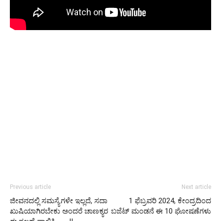
Previous article
Next article
ಜೀವನದಲ್ಲಿ ಸಮಸ್ಯೆಗಳೇ ಇಲ್ಲದೆ, ಸದಾ
1 ಫೆಬ್ರವರಿ 2024, ಕೇಂದ್ರದಿಂದ
ಖುಷಿಯಾಗಿರಬೇಕು ಅಂದರೆ ಚಾಣಕ್ಯರ
ಬಜೆಟ್ ಮಂಡನೆ ಈ 10 ಘೋಷಣೆಗಳು