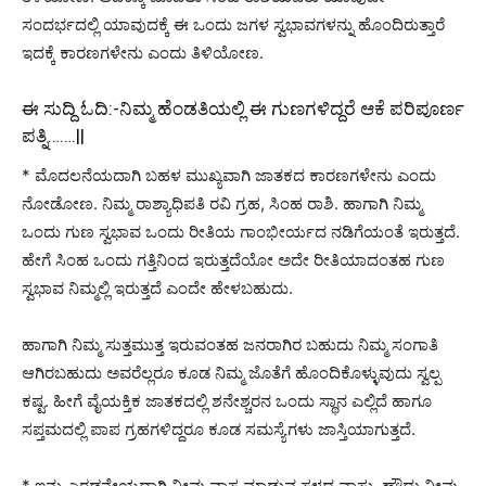
ಸಂದರ್ಭದಲ್ಲಿ ಯಾವುದಕ್ಕೆ ಈ ಒಂದು ಜಗಳ ಸ್ವಭಾವಗಳನ್ನು ಹೊಂದಿರುತ್ತಾರೆ
ಇದಕ್ಕೆ ಕಾರಣಗಳೇನು ಎಂದು ತಿಳಿಯೋಣ.
ಈ ಸುದ್ದಿ ಓದಿ:-
ನಿಮ್ಮ ಹೆಂಡತಿಯಲ್ಲಿ ಈ ಗುಣಗಳಿದ್ದರೆ ಆಕೆ ಪರಿಪೂರ್ಣ
ಪತ್ನಿ…….||
* ಮೊದಲನೆಯದಾಗಿ ಬಹಳ ಮುಖ್ಯವಾಗಿ ಜಾತಕದ ಕಾರಣಗಳೇನು ಎಂದು
ನೋಡೋಣ. ನಿಮ್ಮ ರಾಶ್ಯಾಧಿಪತಿ ರವಿ ಗ್ರಹ, ಸಿಂಹ ರಾಶಿ. ಹಾಗಾಗಿ ನಿಮ್ಮ
ಒಂದು ಗುಣ ಸ್ವಭಾವ ಒಂದು ರೀತಿಯ ಗಾಂಭೀರ್ಯದ ನಡಿಗೆಯಂತೆ ಇರುತ್ತದೆ.
ಹೇಗೆ ಸಿಂಹ ಒಂದು ಗತ್ತಿನಿಂದ ಇರುತ್ತದೆಯೋ ಅದೇ ರೀತಿಯಾದಂತಹ ಗುಣ
ಸ್ವಭಾವ ನಿಮ್ಮಲ್ಲಿ ಇರುತ್ತದೆ ಎಂದೇ ಹೇಳಬಹುದು.
ಹಾಗಾಗಿ ನಿಮ್ಮ ಸುತ್ತಮುತ್ತ ಇರುವಂತಹ ಜನರಾಗಿರ ಬಹುದು ನಿಮ್ಮ ಸಂಗಾತಿ
ಆಗಿರಬಹುದು ಅವರೆಲ್ಲರೂ ಕೂಡ ನಿಮ್ಮ ಜೊತೆಗೆ ಹೊಂದಿಕೊಳ್ಳುವುದು ಸ್ವಲ್ಪ
ಕಷ್ಟ. ಹೀಗೆ ವೈಯಕ್ತಿಕ ಜಾತಕದಲ್ಲಿ ಶನೇಶ್ಚರನ ಒಂದು ಸ್ಥಾನ ಎಲ್ಲಿದೆ ಹಾಗೂ
ಸಪ್ತಮದಲ್ಲಿ ಪಾಪ ಗ್ರಹಗಳಿದ್ದರೂ ಕೂಡ ಸಮಸ್ಯೆಗಳು ಜಾಸ್ತಿಯಾಗುತ್ತದೆ.
* ಇನ್ನು ಎರಡನೇಯದಾಗಿ ನೀವು ವಾಸ ಮಾಡುವ ಸ್ಥಳದ ವಾಸ್ತು. ಹೌದು ನೀವು