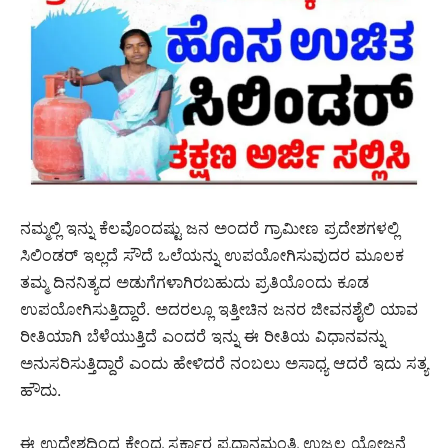
ನಮ್ಮಲ್ಲಿ ಇನ್ನು ಕೆಲವೊಂದಷ್ಟು ಜನ ಅಂದರೆ ಗ್ರಾಮೀಣ ಪ್ರದೇಶಗಳಲ್ಲಿ
ಸಿಲಿಂಡರ್ ಇಲ್ಲದೆ ಸೌದೆ ಒಲೆಯನ್ನು ಉಪಯೋಗಿಸುವುದರ ಮೂಲಕ
ತಮ್ಮ ದಿನನಿತ್ಯದ ಅಡುಗೆಗಳಾಗಿರಬಹುದು ಪ್ರತಿಯೊಂದು ಕೂಡ
ಉಪಯೋಗಿಸುತ್ತಿದ್ದಾರೆ. ಅದರಲ್ಲೂ ಇತ್ತೀಚಿನ ಜನರ ಜೀವನಶೈಲಿ ಯಾವ
ರೀತಿಯಾಗಿ ಬೆಳೆಯುತ್ತಿದೆ ಎಂದರೆ ಇನ್ನು ಈ ರೀತಿಯ ವಿಧಾನವನ್ನು
ಅನುಸರಿಸುತ್ತಿದ್ದಾರೆ ಎಂದು ಹೇಳಿದರೆ ನಂಬಲು ಅಸಾಧ್ಯ ಆದರೆ ಇದು ಸತ್ಯ
ಹೌದು.
ಈ ಉದ್ದೇಶದಿಂದ ಕೇಂದ್ರ ಸರ್ಕಾರ ಪ್ರಧಾನಮಂತ್ರಿ ಉಜ್ವಲ ಯೋಜನೆ