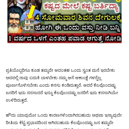
ಪ್ರತಿಯೊಬ್ಬರಿಗೂ ಕೂಡ ತಮ್ಮದೇ ಆದಂತಹ ಒಂದು ಸ್ವಂತ ಮನೆ ಇರಬೇಕು
ಅದರಲ್ಲಿ ನಾವು ಬದುಕಿ ಬಾಳಬೇಕು ನಮ್ಮ ಆಸೆ ಆಕಾಂಕ್ಷೆ ಗಳನ್ನೆಲ್ಲ
ಪೂರ್ಣಗೊಳಿಸಬೇಕು ಎಂದು ಕನಸು ಕಂಡಿರುತ್ತಾರೆ. ಆದರೆ ಕೆಲವೊಂದಷ್ಟು
ಜನರಿಗೆ ಇದು ನನಸಾದರೆ ಇನ್ನೂ ಕೆಲವೊಂದಷ್ಟು ಜನರಿಗೆ ಇದು ಕನಸಾಗಿಯೇ
ಉಳಿದಿರುತ್ತದೆ.
ಹೌದು ಯಾವುದೋ ಒಂದು ಕಾರಣಗಳಿಂದಾಗಿರಬಹುದು ಅಥವಾ ಇನ್ಯಾವುದೇ
ರೀತಿಯ ಕೆಟ್ಟ ಪ್ರಭಾವದಿಂದ ಆಗಿರಬಹುದು ಕೆಲವೊಂದಷ್ಟು ಜನ ತಮ್ಮದೇ