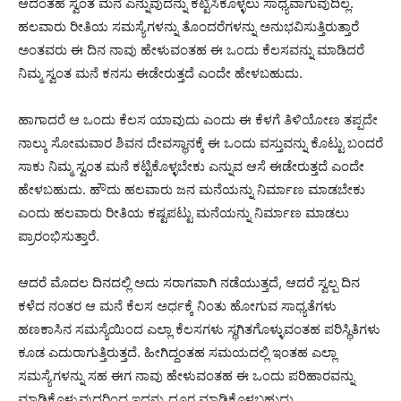
ಆದಂತಹ ಸ್ವಂತ ಮನೆ ಎನ್ನುವುದನ್ನು ಕಟ್ಟಿಸಿಕೊಳ್ಳಲು ಸಾಧ್ಯವಾಗುವುದಿಲ್ಲ.
ಹಲವಾರು ರೀತಿಯ ಸಮಸ್ಯೆಗಳನ್ನು ತೊಂದರೆಗಳನ್ನು ಅನುಭವಿಸುತ್ತಿರುತ್ತಾರೆ
ಅಂತವರು ಈ ದಿನ ನಾವು ಹೇಳುವಂತಹ ಈ ಒಂದು ಕೆಲಸವನ್ನು ಮಾಡಿದರೆ
ನಿಮ್ಮ ಸ್ವಂತ ಮನೆ ಕನಸು ಈಡೇರುತ್ತದೆ ಎಂದೇ ಹೇಳಬಹುದು.
ಹಾಗಾದರೆ ಆ ಒಂದು ಕೆಲಸ ಯಾವುದು ಎಂದು ಈ ಕೆಳಗೆ ತಿಳಿಯೋಣ ತಪ್ಪದೇ
ನಾಲ್ಕು ಸೋಮವಾರ ಶಿವನ ದೇವಸ್ಥಾನಕ್ಕೆ ಈ ಒಂದು ವಸ್ತುವನ್ನು ಕೊಟ್ಟು ಬಂದರೆ
ಸಾಕು ನಿಮ್ಮ ಸ್ವಂತ ಮನೆ ಕಟ್ಟಿಕೊಳ್ಳಬೇಕು ಎನ್ನುವ ಆಸೆ ಈಡೇರುತ್ತದೆ ಎಂದೇ
ಹೇಳಬಹುದು. ಹೌದು ಹಲವಾರು ಜನ ಮನೆಯನ್ನು ನಿರ್ಮಾಣ ಮಾಡಬೇಕು
ಎಂದು ಹಲವಾರು ರೀತಿಯ ಕಷ್ಟಪಟ್ಟು ಮನೆಯನ್ನು ನಿರ್ಮಾಣ ಮಾಡಲು
ಪ್ರಾರಂಭಿಸುತ್ತಾರೆ.
ಆದರೆ ಮೊದಲ ದಿನದಲ್ಲಿ ಅದು ಸರಾಗವಾಗಿ ನಡೆಯುತ್ತದೆ, ಆದರೆ ಸ್ವಲ್ಪ ದಿನ
ಕಳೆದ ನಂತರ ಆ ಮನೆ ಕೆಲಸ ಅರ್ಧಕ್ಕೆ ನಿಂತು ಹೋಗುವ ಸಾಧ್ಯತೆಗಳು
ಹಣಕಾಸಿನ ಸಮಸ್ಯೆಯಿಂದ ಎಲ್ಲಾ ಕೆಲಸಗಳು ಸ್ಥಗಿತಗೊಳ್ಳುವಂತಹ ಪರಿಸ್ಥಿತಿಗಳು
ಕೂಡ ಎದುರಾಗುತ್ತಿರುತ್ತದೆ. ಹೀಗಿದ್ದಂತಹ ಸಮಯದಲ್ಲಿ ಇಂತಹ ಎಲ್ಲಾ
ಸಮಸ್ಯೆಗಳನ್ನು ಸಹ ಈಗ ನಾವು ಹೇಳುವಂತಹ ಈ ಒಂದು ಪರಿಹಾರವನ್ನು
ಮಾಡಿಕೊಳ್ಳುವುದರಿಂದ ಇದನ್ನು ದೂರ ಮಾಡಿಕೊಳ್ಳಬಹುದು.