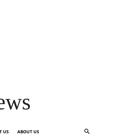
ews
T US
ABOUT US