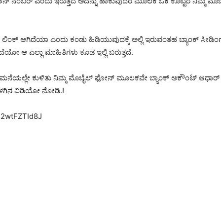
ಕೇಶನ್ ನಂಬರ್ ಎಂದು ಇರುತ್ತದೆ ಅದನ್ನು ಹಾಕುವುದರ ಮೂಲಕ ಓಕೆ ಕೊಟ್ಟರೆ ನಿಮ್ಮ ಮೊ
ಡ್ ಲಿಂಕ್ ಆಗಿದೆಯಾ ಎಂದು ಕಂಡು ಹಿಡಿಯುವುದಕ್ಕೆ ಅಲ್ಲಿ ಇರುವಂತಹ ಬ್ಯಾಂಕ್ ಸೀಡಿಂ
್ತದೆಯೋ ಆ ಎಲ್ಲಾ ಮಾಹಿತಿಗಳು ಕೂಡ ಇಲ್ಲಿ ಬರುತ್ತದೆ.
ೆಯಲ್ಲೇ ಕುಳಿತು ನಿಮ್ಮ ಮೊಬೈಲ್ ಫೋನ್ ಮೂಲಕವೇ ಬ್ಯಾಂಕ್ ಅಕೌಂಟ್ ಆಧಾರ್ ಕಾರ್ಡ
ಕೆಳಗಿನ ವಿಡಿಯೋ ನೋಡಿ.!
u2wtFZTId8J