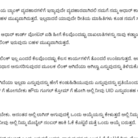
ತಿಯ ಬ್ಯಾಂಕ್ ವ್ಯವಹಾರಗಳಿಗೆ ಇನ್ಯಾವುದೇ ವ್ಯವಹಾರವಾಗಿರಲಿ ನಮಗೆ ನಮ್ಮ ಆಧಾರ್ ಕಾ
 ಬಹಳ ಮುಖ್ಯವಾಗಿರುತ್ತದೆ. ಇಲ್ಲವಾದರೆ ಯಾವುದೇ ರೀತಿಯ ಮಾಹಿತಿಗಳು ಕೂಡ ನಮಗೆ ಸ
್ ಕಾರ್ಡ್ ವೋಟರ್ ಐಡಿ ಹೀಗೆ ಕೆಲವೊಂದಷ್ಟು ದಾಖಲಾತಿಗಳನ್ನು ನಾವು ಕಡ್ಡಾಯವಾಗಿ
 ಲಿಂಕ್ ಇರುವುದು ಬಹಳ ಮುಖ್ಯವಾಗಿರುತ್ತದೆ.
 ಲಿಂಕ್ ಇಲ್ಲ ಎಂದರೆ ಕೆಲವೊಂದಷ್ಟು ಕೆಲಸ ಕಾರ್ಯಗಳಿಗೆ ತೊಂದರೆ ಉಂಟಾಗುತ್ತದೆ. ಆ
ಿಧಾನ ಅನುಸರಿಸುವುದರ ಮೂಲಕ ಲಿಂಕ್ ಆಗಿದೆಯಾ ಆಗಿಲ್ವಾ ಎನ್ನುವುದನ್ನು ತಿಳಿದುಕ
ಗಿದೆಯಾ ಇಲ್ಲವಾ ಎನ್ನುವುದನ್ನು ಹೇಗೆ ಕಂಡುಹಿಡಿಯುವುದು ಎನ್ನುವುದನ್ನು ಪ್ರತಿಯ
ಗೆ ಹೋಗಬೇಕು ಹೌದು ಗೂಗಲ್ ಕ್ರೋಮ್ ಗೆ ಹೋಗಿ ಅಲ್ಲಿ ನೀವು UID ಎನ್ನುವಂತಹ ಆ
ೇಕು. ಆನಂತರ ಅಲ್ಲಿ ಲಾಗಿನ್ ಆಗುವುದಕ್ಕೆ ಒಂದು ಆಯ್ಕೆಯನ್ನು ಕೇಳುತ್ತದೆ ಅಲ್ಲಿ ನ
ೀವು ಅಲ್ಲಿ ನಿಮ್ಮ ಮೊಬೈಲ್ ನಂಬರ್ ಹಾಕಿ ಓಕೆ ಕೊಟ್ಟರೆ ಮತ್ತೆ ಒಂದು ಆಯ್ಕೆ ಬರುತ್ತದೆ.