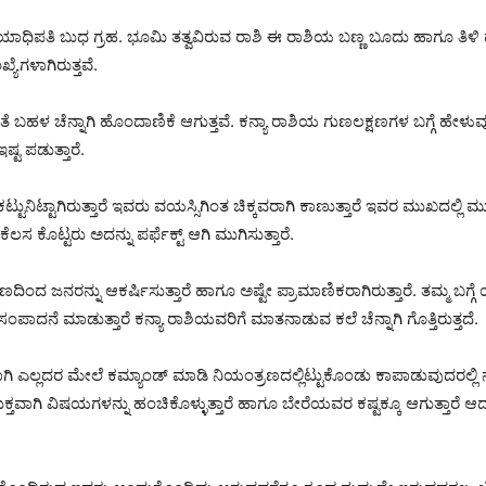
ಶಿಯಾಧಿಪತಿ ಬುಧ ಗ್ರಹ. ಭೂಮಿ ತತ್ವವಿರುವ ರಾಶಿ ಈ ರಾಶಿಯ ಬಣ್ಣ ಬೂದು ಹಾಗೂ ತಿಳ
ಯೆಗಳಾಗಿರುತ್ತವೆ.
 ಬಹಳ ಚೆನ್ನಾಗಿ ಹೊಂದಾಣಿಕೆ ಆಗುತ್ತವೆ. ಕನ್ಯಾ ರಾಶಿಯ ಗುಣಲಕ್ಷಣಗಳ ಬಗ್ಗೆ ಹೇಳುವು
್ಟ ಪಡುತ್ತಾರೆ.
ಟುನಿಟ್ಟಾಗಿರುತ್ತಾರೆ ಇವರು ವಯಸ್ಸಿಗಿಂತ ಚಿಕ್ಕವರಾಗಿ ಕಾಣುತ್ತಾರೆ ಇವರ ಮುಖದಲ್ಲಿ ಮುಗ
ಸ ಕೊಟ್ಟರು ಅದನ್ನು ಪರ್ಫೆಕ್ಟ್ ಆಗಿ ಮುಗಿಸುತ್ತಾರೆ.
 ಜನರನ್ನು ಆಕರ್ಷಿಸುತ್ತಾರೆ ಹಾಗೂ ಅಷ್ಟೇ ಪ್ರಾಮಾಣಿಕರಾಗಿರುತ್ತಾರೆ. ತಮ್ಮ ಬಗ್ಗೆ 
ಾದನೆ ಮಾಡುತ್ತಾರೆ ಕನ್ಯಾ ರಾಶಿಯವರಿಗೆ ಮಾತನಾಡುವ ಕಲೆ ಚೆನ್ನಾಗಿ ಗೊತ್ತಿರುತ್ತದೆ.
ಿ ಎಲ್ಲದರ ಮೇಲೆ ಕಮ್ಯಾಂಡ್ ಮಾಡಿ ನಿಯಂತ್ರಣದಲ್ಲಿಟ್ಟುಕೊಂಡು ಕಾಪಾಡುವುದರಲ್ಲಿ ನ
ತವಾಗಿ ವಿಷಯಗಳನ್ನು ಹಂಚಿಕೊಳ್ಳುತ್ತಾರೆ ಹಾಗೂ ಬೇರೆಯವರ ಕಷ್ಟಕ್ಕೂ ಆಗುತ್ತಾರೆ ಆದರೆ 