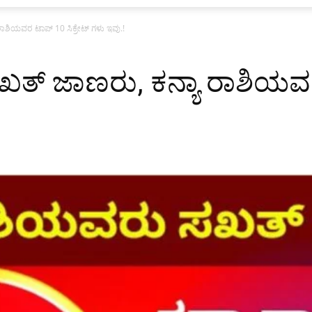
ಾಶಿಯವರ ಟಾಪ್ 10 ಸಿಕ್ರೇಟ್ ಗಳು ಇವು.!
ಖತ್ ಜಾಣರು, ಕನ್ಯಾ ರಾಶಿಯವರ