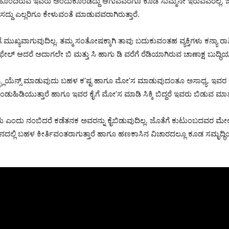
ಹೊಂದಿರುವ ಇವರು ಅಂದುಕೊಂಡಿದ್ದು ಆಗುವವರೆಗೂ ಕೂಡ ಸುಮ್ಮನೇ ಇರುವವರಲ್ಲ. ಜೊ
್ದು ಎಲ್ಲರಿಗೂ ಕೇಳುವಂತೆ ಮಾಡುವವರಾಗಿರುತ್ತಾರೆ.
ೆ ಮುಖ್ಯವಾಗುವುದಿಲ್ಲ. ತಮ್ಮ ಸಂತೋಷಕ್ಕಾಗಿ ತಾವು ಬದುಕುವಂತಹ ವ್ಯಕ್ತಿಗಳು ಕನ್
ಲ್ ಆದರೆ ಅದಾಗಲೇ ಬಿ ಮತ್ತು ಸಿ ಹಾಗು ಡಿ ವರೆಗೆ ರೆಡಿಯಾಗಿರುವ ಚಾಣಾಕ್ಷ ಬುದ್ಧಿಯವ
ು ಇನ್ಫ್ಲುಯೆನ್ಸ್ ಮಾಡುವುದು ಬಹಳ ಕ’ಷ್ಟ ಹಾಗೂ ಮೋ’ಸ ಮಾಡುವುದಂತೂ ಅಸಾಧ್ಯ. ಇವರ
ಂಡುಹಿಡಿಯುತ್ತಾರೆ ಹಾಗೂ ಇವರ ಕೈಗೆ ಮೋ’ಸ ಮಾಡಿ ಸಿಕ್ಕಿ ಬಿದ್ದರೆ ಇವರು ಬಿಡುವ ಮಾತ
ು ಎಂದು ನಂಬಿದರೆ ಕಡೆತನಕ ಅವರನ್ನು ಕೈಬಿಡುವುದಿಲ್ಲ. ಜೊತೆಗೆ ಕುಟುಂಬದವರ ಮೇಲು ಕೂಡ
ದಲ್ಲಿ ಬಹಳ ಕೀರ್ತಿವಂತರಾಗುತ್ತಾರೆ ಹಾಗೂ ಹಣಕಾಸಿನ ವಿಚಾರದಲ್ಲೂ ಕೂಡ ಸಮೃದ್ಧಿಯಾಗಿರು