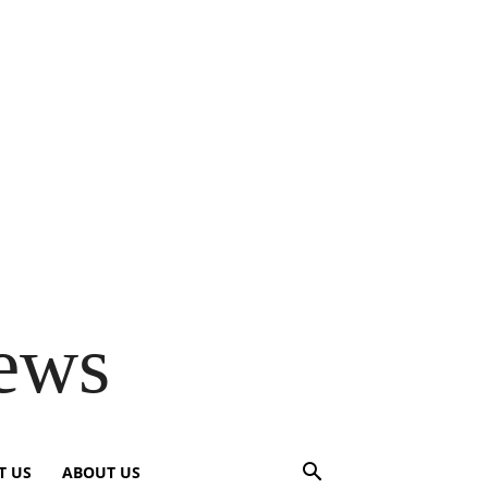
ews
T US
ABOUT US