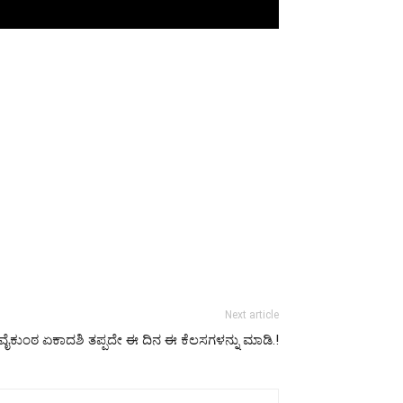
Next article
ವೈಕುಂಠ ಏಕಾದಶಿ ತಪ್ಪದೇ ಈ ದಿನ ಈ ಕೆಲಸಗಳನ್ನು ಮಾಡಿ.!