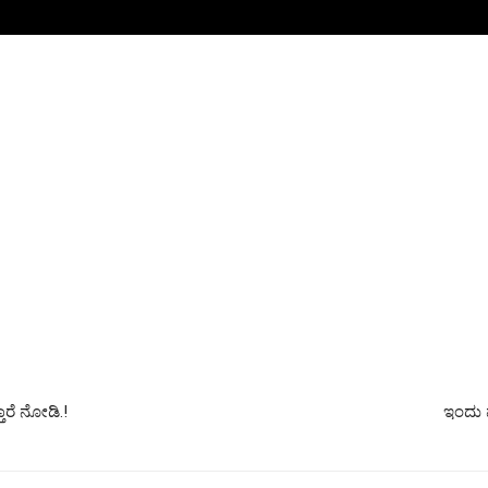
ರೆ ನೋಡಿ.!
ಇಂದು 