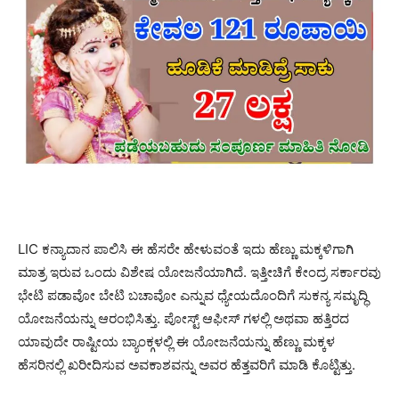
LIC ಕನ್ಯಾದಾನ ಪಾಲಿಸಿ ಈ ಹೆಸರೇ ಹೇಳುವಂತೆ ಇದು ಹೆಣ್ಣು ಮಕ್ಕಳಿಗಾಗಿ
ಮಾತ್ರ ಇರುವ ಒಂದು ವಿಶೇಷ ಯೋಜನೆಯಾಗಿದೆ. ಇತ್ತೀಚಿಗೆ ಕೇಂದ್ರ ಸರ್ಕಾರವು
ಭೇಟಿ ಪಡಾವೋ ಬೇಟಿ ಬಚಾವೋ ಎನ್ನುವ ಧ್ಯೇಯದೊಂದಿಗೆ ಸುಕನ್ಯ ಸಮೃದ್ಧಿ
ಯೋಜನೆಯನ್ನು ಆರಂಭಿಸಿತ್ತು. ಪೋಸ್ಟ್ ಆಫೀಸ್ ಗಳಲ್ಲಿ ಅಥವಾ ಹತ್ತಿರದ
ಯಾವುದೇ ರಾಷ್ಟೀಯ ಬ್ಯಾಂಕ್ಗಳಲ್ಲಿ ಈ ಯೋಜನೆಯನ್ನು ಹೆಣ್ಣು ಮಕ್ಕಳ
ಹೆಸರಿನಲ್ಲಿ ಖರೀದಿಸುವ ಅವಕಾಶವನ್ನು ಅವರ ಹೆತ್ತವರಿಗೆ ಮಾಡಿ ಕೊಟ್ಟಿತ್ತು.