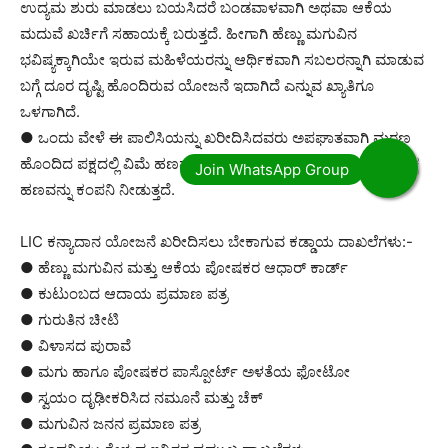
ಉದ್ಯಮ ಶುರು ಮಾಡಲು ಬಯಸಿದರೆ ಬಂಡವಾಳವಾಗಿ ಅಥವಾ ಆಕೆಯ
ಮದುವೆ ಖರ್ಚಿಗೆ ಸಹಾಯಕ್ಕೆ ಬರುತ್ತದೆ. ಹೀಗಾಗಿ ಹೆಣ್ಣು ಮಗುವಿನ
ಭವಿಷ್ಯಕ್ಕಾಗಿಯೇ ಇರುವ ಮಹಿಳೆಯರನ್ನು ಆರ್ಥಿಕವಾಗಿ ಸಬಲರನ್ನಾಗಿ ಮಾಡುವ
ಬಗ್ಗೆ ದೂರ ದೃಷ್ಟಿ ಹೊಂದಿರುವ ಯೋಜನೆ ಇದಾಗಿದೆ ಎನ್ನುವ ಖ್ಯಾತಿಗೂ
ಒಳಗಾಗಿದೆ.
● ಒಂದು ವೇಳೆ ಈ ಪಾಲಿಸಿಯನ್ನು ಖರೀದಿಸಿದವರು ಅಪಘಾತವಾಗಿ ಮರಣ
ಹೊಂದಿದ ಪಕ್ಷದಲ್ಲಿ ವಿಮೆ ಹಣವಾಗಿ 10 ಲಕ್ಷ ಹಾಗೂ ಸಾಮಾನ್ಯ ಸಾವಿಗೆ 5 ಲಕ್ಷ
ಹಣವನ್ನು ಕಂಪನಿ ನೀಡುತ್ತದೆ.
LIC ಕನ್ಯಾದಾನ ಯೋಜನೆ ಖರೀದಿಸಲು ಬೇಕಾಗುವ ಕಡ್ಡಾಯ ದಾಖಲೆಗಳು:-
● ಹೆಣ್ಣು ಮಗುವಿನ ಮತ್ತು ಆಕೆಯ ಪೋಷಕರ ಆಧಾರ್ ಕಾರ್ಡ್
● ಕುಟುಂಬದ ಆದಾಯ ಪ್ರಮಾಣ ಪತ್ರ
● ಗುರುತಿನ ಚೀಟಿ
● ವಿಳಾಸದ ಪುರಾವೆ
● ಮಗು ಹಾಗೂ ಪೋಷಕರ ಪಾಸ್ಪೋರ್ಟ್ ಅಳತೆಯ ಫೋಟೋ
● ಸ್ವಯಂ ದೃಢೀಕರಿಸಿದ ನಮೂನೆ ಮತ್ತು ಚೆಕ್
● ಮಗುವಿನ ಜನನ ಪ್ರಮಾಣ ಪತ್ರ