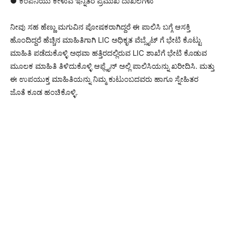
● ಕಂಪನಿಯು ಕೇಳುವ ಇನ್ನಿತರ ಪ್ರಮುಖ ದಾಖಲೆಗಳು
ನೀವು ಸಹ ಹೆಣ್ಣು ಮಗುವಿನ ಪೋಷಕರಾಗಿದ್ದರೆ ಈ ಪಾಲಿಸಿ ಬಗ್ಗೆ ಆಸಕ್ತಿ
ಹೊಂದಿದ್ದರೆ ಹೆಚ್ಚಿನ ಮಾಹಿತಿಗಾಗಿ LIC ಅಧಿಕೃತ ವೆಬ್ಸೈಟ್ ಗೆ ಭೇಟಿ ಕೊಟ್ಟು
ಮಾಹಿತಿ ಪಡೆದುಕೊಳ್ಳಿ ಅಥವಾ ಹತ್ತಿರದಲ್ಲಿರುವ LIC ಶಾಖೆಗೆ ಭೇಟಿ ಕೊಡುವ
ಮೂಲಕ ಮಾಹಿತಿ ತಿಳಿದುಕೊಳ್ಳಿ ಆಫ್ಲೈನ್ ಅಲ್ಲಿ ಪಾಲಿಸಿಯನ್ನು ಖರೀದಿಸಿ. ಮತ್ತು
ಈ ಉಪಯುಕ್ತ ಮಾಹಿತಿಯನ್ನು ನಿಮ್ಮ ಕುಟುಂಬದವರು ಹಾಗೂ ಸ್ನೇಹಿತರ
ಜೊತೆ ಕೂಡ ಹಂಚಿಕೊಳ್ಳಿ.