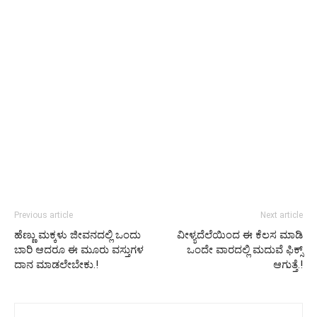
Previous article
Next article
ಹೆಣ್ಣು ಮಕ್ಕಳು ಜೀವನದಲ್ಲಿ ಒಂದು
ವೀಳ್ಯದೆಲೆಯಿಂದ ಈ ಕೆಲಸ ಮಾಡಿ
ಬಾರಿ ಆದರೂ ಈ ಮೂರು ವಸ್ತುಗಳ
ಒಂದೇ ವಾರದಲ್ಲಿ ಮದುವೆ ಫಿಕ್ಸ್
ದಾನ ಮಾಡಲೇಬೇಕು.!
ಆಗುತ್ತೆ.!